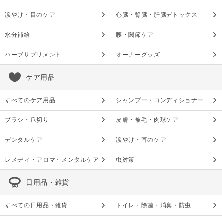
涙やけ・目のケア
心臓・腎臓・肝臓デトックス
水分補給
腰・関節ケア
ハーブサプリメント
オーナーグッズ
ケア用品
すべてのケア用品
シャンプー・コンディショナー
ブラシ・爪切り
皮膚・被毛・肉球ケア
デンタルケア
涙やけ・耳のケア
レメディ・アロマ・メンタルケア
虫対策
日用品・雑貨
すべての日用品・雑貨
トイレ・除菌・消臭・防虫