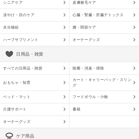
シニアケア
皮膚被毛ケア
涙やけ・目のケア
心臓・腎臓・肝臓デトックス
水分補給
腰・関節ケア
ハーブサプリメント
オーナーグッズ
日用品・雑貨
すべての日用品・雑貨
除菌・消臭・掃除
カート・キャリーバッグ・スリン
おもちゃ・知育
グ
ベッド・マット
フードボウル・小物
介護サポート
書籍
オーナーグッズ
ケア用品