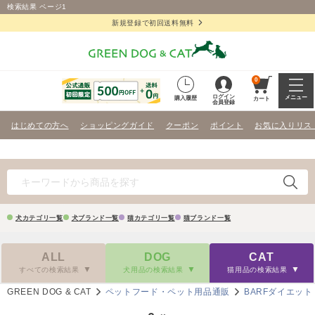
検索結果 ページ1
新規登録で初回送料無料
0
ログイン
メニュー
購入履歴
カート
会員登録
はじめての方へ
ショッピングガイド
クーポン
ポイント
お気に入りリス
犬カテゴリ一覧
犬ブランド一覧
猫カテゴリ一覧
猫ブランド一覧
ALL
DOG
CAT
すべての検索結果
犬用品の検索結果
猫用品の検索結果
GREEN DOG & CAT
ペットフード・ペット用品通販
BARFダイエット