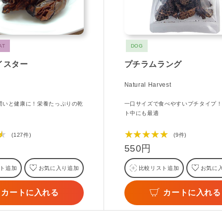
AT
DOG
イスター
プチラムラング
Natural Harvest
潤いと健康に！栄養たっぷりの乾
一口サイズで食べやすいプチタイプ
ト中にも最適
★
★★★★★
(127件)
(9件)
550円
ト追加
お気に入り追加
比較リスト追加
お気に
カートに入れる
カートに入れる