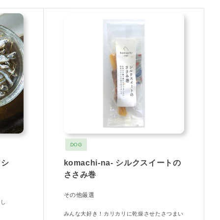
DOG
ワシ
komachi-na- シルクスイートの
ささみ巻
その他厳選
干し
みんな大好き！カリカリに乾燥させたさつまい