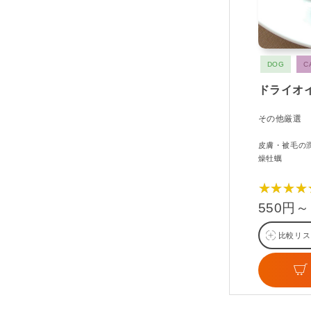
DOG
C
ドライオ
その他厳選
皮膚・被毛の
燥牡蠣
★★★★
550円～
比較リス