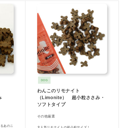
DOG
わんこのリモナイト
さみ
（Limonite） 超小粒ささみ・
ソフトタイプ
その他厳選
なるあのニ
大人気リモナイトの超小粒サイズ！