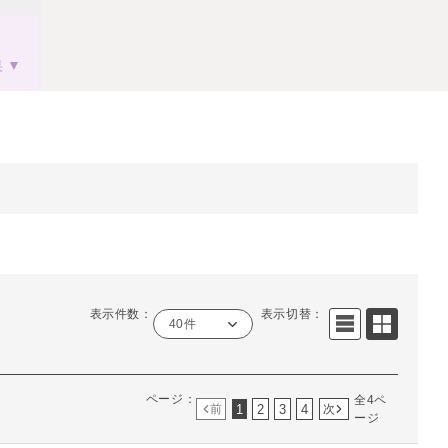
果
表示件数：
表示切替：
40件
ページ：
全4ペ
1
2
3
4
前
次
ージ