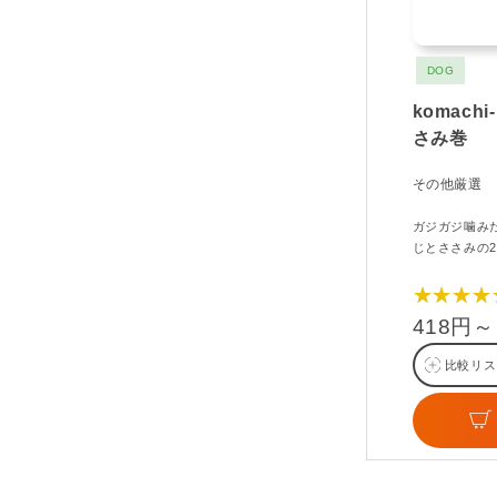
DOG
komach
さみ巻
その他厳選
ガジガジ噛み
じとささみの
★★★★
418円～
比較リス