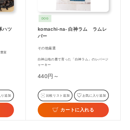
DOG
 豚ハツ
komachi-na- 白神ラム ラムレ
バー
その他厳選
ル豊富
白神山地の麓で育った「白神ラム」のレバージ
ャーキー
440円～
入り追加
比較リスト追加
お気に入り追加
カートに入れる