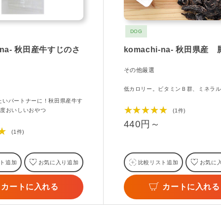
DOG
i-na- 秋田産牛すじのさ
komachi-na- 秋田県産
その他厳選
低カロリー。ビタミンＢ群、ミネラ
たいパートナーに！秋田県産牛す
★★★★★
2度おいしいおやつ
(1件)
440円～
★
(1件)
ト追加
お気に入り追加
比較リスト追加
お気に
カートに入れる
カートに入れる