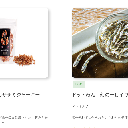
DOG
んササミジャーキー
ドットわん 幻の干しイ
ドットわん
ブ鶏を低温乾燥させた、旨みと香
塩を使わずに作られたこだわりの煮
ーキー