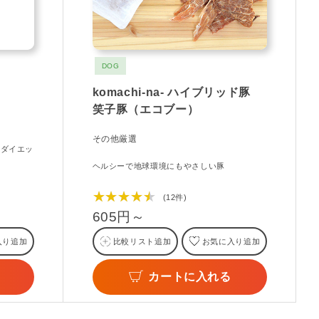
DOG
komachi-na- ハイブリッド豚
笑子豚（エコブー）
その他厳選
！ダイエッ
ヘルシーで地球環境にもやさしい豚
★★★★★
(12件)
605円～
入り追加
比較リスト追加
お気に入り追加
カートに入れる