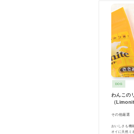
DOG
わんこの
（Limon
その他厳選
おいしさも機
オイに天然ミ