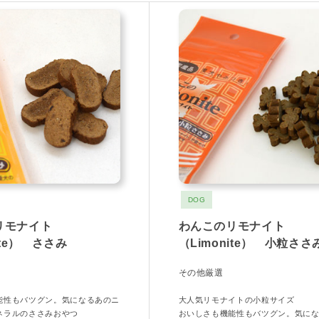
DOG
リモナイト
わんこのリモナイト
ite） ささみ
（Limonite） 小粒さ
その他厳選
能性もバツグン。気になるあのニ
大人気リモナイトの小粒サイズ
ネラルのささみおやつ
おいしさも機能性もバツグン。気に