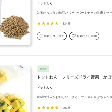
ドットわん
栄養たっぷりの納豆パワーでパートナーの健康をサ
★★★★★
(124件)
比較リスト追加
お気に入り追加
DOG
ドットわん フリーズドライ野菜 かぼ
ドットわん
素材の甘みがおいしい！ひと口サイズのかぼちゃ＆
★★★★★
(201件)