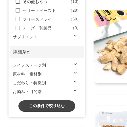
その他おやつ
（13）
ゼリー・ペースト
（28）
フリーズドライ
（50）
チーズ・乳製品
（9）
サプリメント
詳細条件
ライフステージ別
原材料・素材別
こだわり・特徴別
お悩み・目的別
この条件で絞り込む