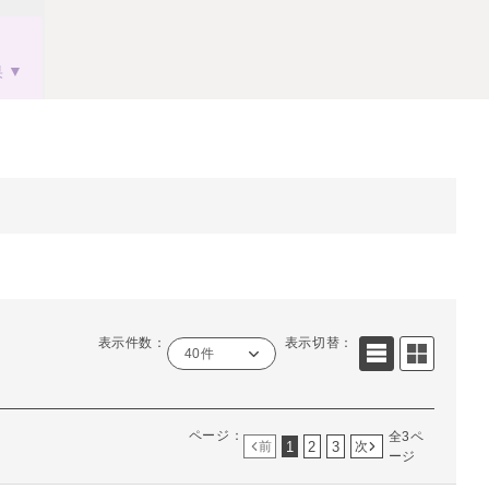
果
表示件数：
表示切替：
40件
ページ：
全3ペ
1
2
3
前
次
ージ