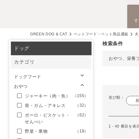
す
GREEN DOG & CAT
ペットフード・ペット用品通販
犬
検索条件
ドッグ
おやつ、栄養
カテゴリ
ドッグフード
おやつ
ジャーキー（肉・魚）
（155）
並び順：
骨・ガム・アキレス
（32）
ボーロ・ビスケット・
（62）
せんべい
1 - 40 番目を
野菜・果物
（19）