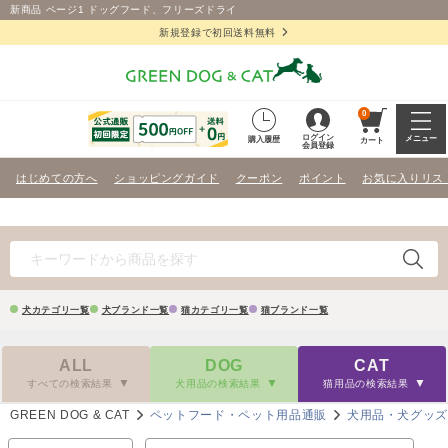
新商品 ページ1 ドッグフード、フリーズドライ
新規登録で初回送料無料
0
ログイン
メニュー
購入履歴
カート
会員登録
はじめての方へ
ショッピングガイド
クーポン
ポイント
お気に入りリス
犬カテゴリ一覧
犬ブランド一覧
猫カテゴリ一覧
猫ブランド一覧
ALL
DOG
CAT
すべての検索結果
犬用品の検索結果
猫用品の検索結果
GREEN DOG & CAT
ペットフード・ペット用品通販
犬用品・犬グッ