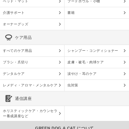
ベッド・マット
フードボウル・小物
介護サポート
書籍
オーナーグッズ
ケア用品
すべてのケア用品
シャンプー・コンディショナー
ブラシ・爪切り
皮膚・被毛・肉球ケア
デンタルケア
涙やけ・耳のケア
レメディ・アロマ・メンタルケア
虫対策
通信講座
ホリスティックケア・カウンセラ
ー養成講座など
GREEN DOG & CAT について