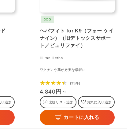
DOG
ンド
ヘパフィト for K9（フォー ケイ
ナイン）（旧デトックスサポー
ト／ピュリファイ）
Hilton Herbs
ワクチンや薬が必要な季節に
★★★★★
(33件)
4,840円～
入り追加
比較リスト追加
お気に入り追加
カートに入れる