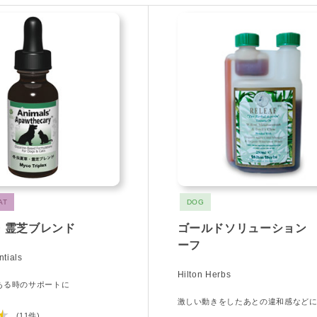
AT
DOG
・霊芝ブレンド
ゴールドソリューション
ーフ
tials
Hilton Herbs
ある時のサポートに
激しい動きをしたあとの違和感など
★
(11件)