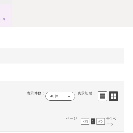
果
表示件数：
表示切替：
40件
ページ：
全1ペ
1
前
次
ージ