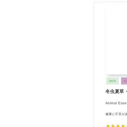
DOG
C
冬虫夏草
Animal Essen
健康に不安が
★★★★