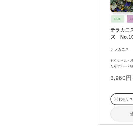
DOG
C
テラカニ
ズ No.
テラカニス
セクシャルバ
たらすハーバ
3,960円
比較リス