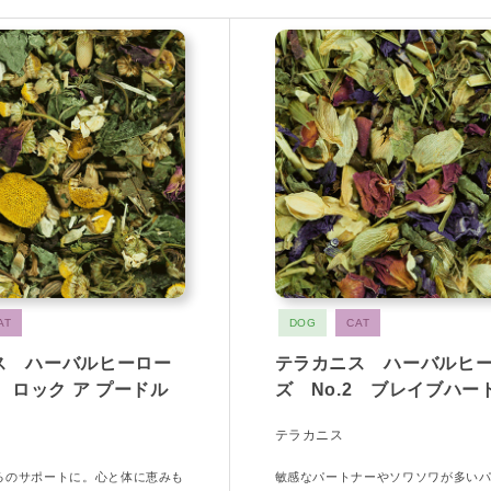
AT
DOG
CAT
ス ハーバルヒーロー
テラカニス ハーバルヒ
1 ロック ア プードル
ズ No.2 ブレイブハー
テラカニス
るのサポートに。心と体に恵みも
敏感なパートナーやソワソワが多い