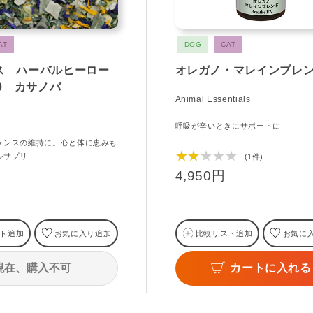
AT
DOG
CAT
ス ハーバルヒーロー
オレガノ・マレインブレ
10 カサノバ
Animal Essentials
呼吸が辛いときにサポートに
ランスの維持に。心と体に恵みも
★★★★★
ルサプリ
(1件)
4,950円
ト追加
お気に入り追加
比較リスト追加
お気に
現在、購入不可
カートに入れる