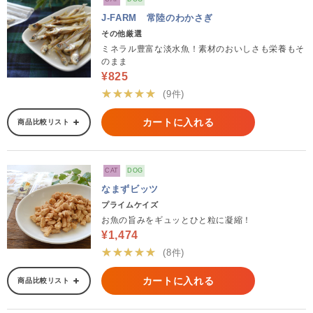
J-FARM 常陸のわかさぎ
その他厳選
ミネラル豊富な淡水魚！素材のおいしさも栄養もそ
のまま
¥825
★★★★★
(9件)
カートに入れる
商品比較リスト
CAT
DOG
なまずビッツ
プライムケイズ
お魚の旨みをギュッとひと粒に凝縮！
¥1,474
★★★★★
(8件)
カートに入れる
商品比較リスト