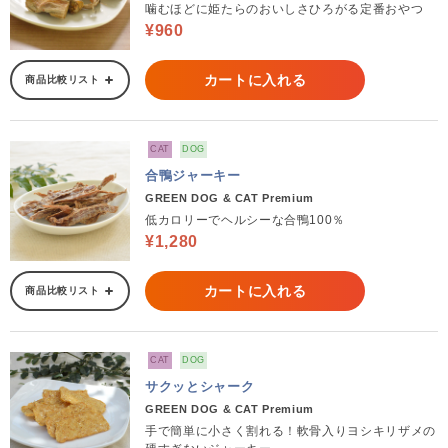
噛むほどに姫たらのおいしさひろがる定番おやつ
¥960
カートに入れる
商品比較リスト
CAT
DOG
合鴨ジャーキー
GREEN DOG & CAT Premium
低カロリーでヘルシーな合鴨100％
¥1,280
カートに入れる
商品比較リスト
CAT
DOG
サクッとシャーク
GREEN DOG & CAT Premium
手で簡単に小さく割れる！軟骨入りヨシキリザメの