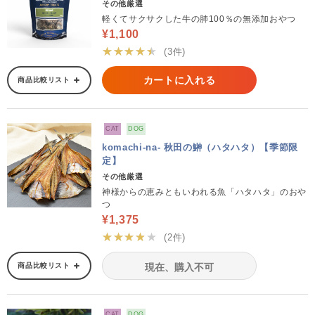
その他厳選
軽くてサクサクした牛の肺100％の無添加おやつ
¥1,100
★★★★★
(3件)
カートに入れる
商品比較リスト
CAT
DOG
komachi-na- 秋田の鰰（ハタハタ）【季節限
定】
その他厳選
神様からの恵みともいわれる魚「ハタハタ」のおや
つ
¥1,375
★★★★★
(2件)
商品比較リスト
現在、購入不可
CAT
DOG