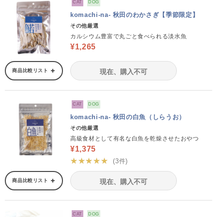
CAT
DOG
komachi-na- 秋田のわかさぎ【季節限定】
その他厳選
カルシウム豊富で丸ごと食べられる淡水魚
¥1,265
商品比較リスト
現在、購入不可
CAT
DOG
komachi-na- 秋田の白魚（しらうお）
その他厳選
高級食材として有名な白魚を乾燥させたおやつ
¥1,375
★★★★★
(3件)
商品比較リスト
現在、購入不可
CAT
DOG