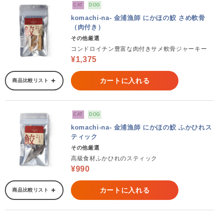
CAT
DOG
komachi-na- 金浦漁師 にかほの鮫 さめ軟骨
（肉付き）
その他厳選
コンドロイチン豊富な肉付きサメ軟骨ジャーキー
¥1,375
カートに入れる
商品比較リスト
CAT
DOG
komachi-na- 金浦漁師 にかほの鮫 ふかひれス
ティック
その他厳選
高級食材ふかひれのスティック
¥990
カートに入れる
商品比較リスト