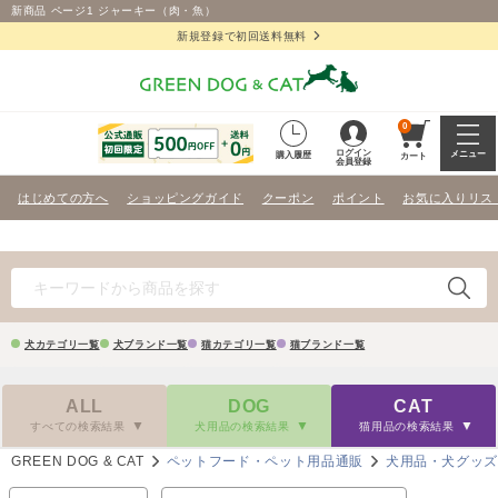
新商品 ページ1 ジャーキー（肉・魚）
新規登録で初回送料無料
0
ログイン
メニュー
購入履歴
カート
会員登録
はじめての方へ
ショッピングガイド
クーポン
ポイント
お気に入りリス
犬カテゴリ一覧
犬ブランド一覧
猫カテゴリ一覧
猫ブランド一覧
ALL
DOG
CAT
すべての検索結果
犬用品の検索結果
猫用品の検索結果
GREEN DOG & CAT
ペットフード・ペット用品通販
犬用品・犬グッ