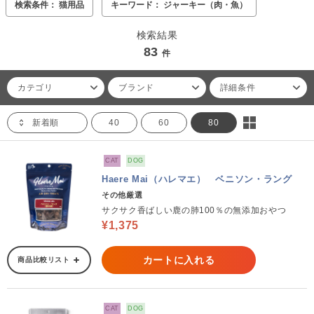
検索条件： 猫用品
キーワード： ジャーキー（肉・魚）
検索結果
83
件
カテゴリ
ブランド
詳細条件
新着順
40
60
80
CAT
DOG
Haere Mai（ハレマエ） ベニソン・ラング
その他厳選
サクサク香ばしい鹿の肺100％の無添加おやつ
¥1,375
カートに入れる
商品比較リスト
CAT
DOG