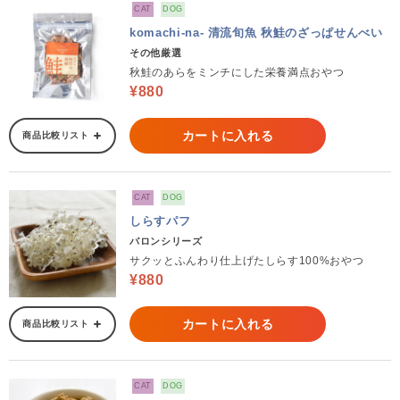
CAT
DOG
komachi-na- 清流旬魚 秋鮭のざっぱせんべい
その他厳選
秋鮭のあらをミンチにした栄養満点おやつ
¥880
カートに入れる
商品比較リスト
CAT
DOG
しらすパフ
バロンシリーズ
サクッとふんわり仕上げたしらす100%おやつ
¥880
カートに入れる
商品比較リスト
CAT
DOG