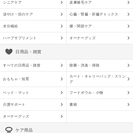
シニアケア
皮膚被毛ケア
涙やけ・目のケア
心臓・腎臓・肝臓デトックス
水分補給
腰・関節ケア
ハーブサプリメント
オーナーグッズ
日用品・雑貨
すべての日用品・雑貨
除菌・消臭・掃除
カート・キャリーバッグ・スリン
おもちゃ・知育
グ
ベッド・マット
フードボウル・小物
介護サポート
書籍
オーナーグッズ
ケア用品