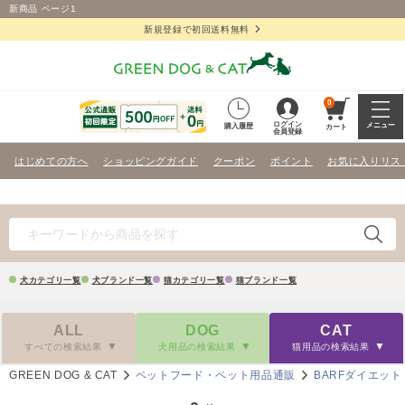
新商品 ページ1
新規登録で初回送料無料
0
ログイン
メニュー
購入履歴
カート
会員登録
はじめての方へ
ショッピングガイド
クーポン
ポイント
お気に入りリス
犬カテゴリ一覧
犬ブランド一覧
猫カテゴリ一覧
猫ブランド一覧
ALL
DOG
CAT
すべての検索結果
犬用品の検索結果
猫用品の検索結果
GREEN DOG & CAT
ペットフード・ペット用品通販
BARFダイエット