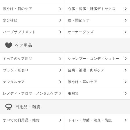
涙やけ・目のケア
心臓・腎臓・肝臓デトックス
水分補給
腰・関節ケア
ハーブサプリメント
オーナーグッズ
ケア用品
すべてのケア用品
シャンプー・コンディショナー
ブラシ・爪切り
皮膚・被毛・肉球ケア
デンタルケア
涙やけ・耳のケア
レメディ・アロマ・メンタルケア
虫対策
日用品・雑貨
すべての日用品・雑貨
トイレ・除菌・消臭・防虫