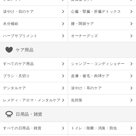
涙やけ・目のケア
心臓・腎臓・肝臓デトックス
水分補給
腰・関節ケア
ハーブサプリメント
オーナーグッズ
ケア用品
すべてのケア用品
シャンプー・コンディショナー
ブラシ・爪切り
皮膚・被毛・肉球ケア
デンタルケア
涙やけ・耳のケア
レメディ・アロマ・メンタルケア
虫対策
日用品・雑貨
すべての日用品・雑貨
トイレ・除菌・消臭・防虫