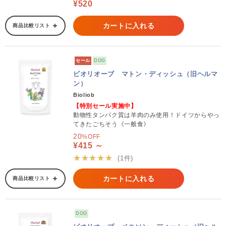
¥520
カートに入れる
商品比較リスト
セール
DOG
ビオリオーブ マトン・ディッシュ（旧ヘルマ
ン）
Bioliob
【特別セール実施中】
動物性タンパク質は羊肉のみ使用！ドイツからやっ
てきたごちそう《一般食》
20
%OFF
¥415 ～
★★★★★
(1件)
カートに入れる
商品比較リスト
DOG