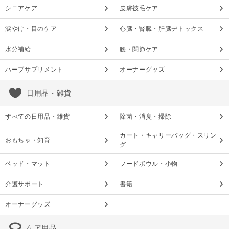
シニアケア
皮膚被毛ケア
涙やけ・目のケア
心臓・腎臓・肝臓デトックス
水分補給
腰・関節ケア
ハーブサプリメント
オーナーグッズ
日用品・雑貨
すべての日用品・雑貨
除菌・消臭・掃除
カート・キャリーバッグ・スリン
おもちゃ・知育
グ
ベッド・マット
フードボウル・小物
介護サポート
書籍
オーナーグッズ
ケア用品