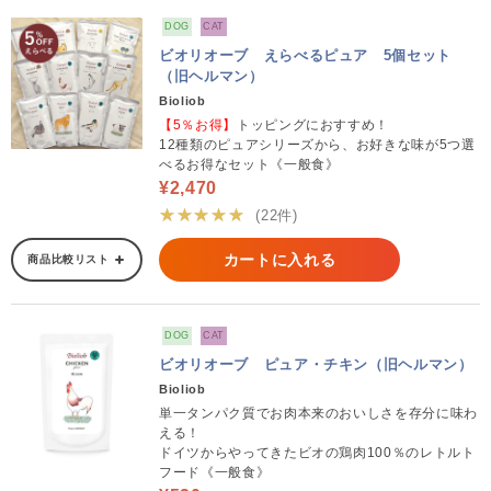
DOG
CAT
ビオリオーブ えらべるピュア 5個セット
（旧ヘルマン）
Bioliob
【5％お得】
トッピングにおすすめ！
12種類のピュアシリーズから、お好きな味が5つ選
べるお得なセット《一般食》
¥2,470
★★★★★
(22件)
カートに入れる
商品比較リスト
DOG
CAT
ビオリオーブ ピュア・チキン（旧ヘルマン）
Bioliob
単一タンパク質でお肉本来のおいしさを存分に味わ
える！
ドイツからやってきたビオの鶏肉100％のレトルト
フード《一般食》