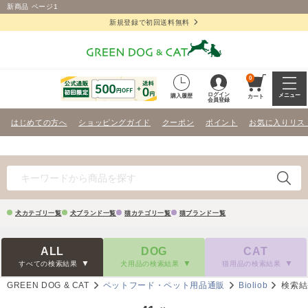
新商品 ページ1
新規登録で初回送料無料
0
ログイン
メニュー
購入履歴
カート
会員登録
はじめての方へ
ショッピングガイド
クーポン
ポイント
お気に入りリス
犬カテゴリ一覧
犬ブランド一覧
猫カテゴリ一覧
猫ブランド一覧
ALL
DOG
CAT
すべての検索結果
犬用品の検索結果
猫用品の検索結果
GREEN DOG & CAT
ペットフード・ペット用品通販
Bioliob
検索結