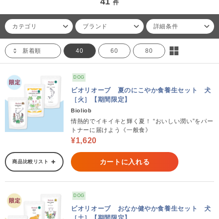
41
件
カテゴリ
ブランド
詳細条件
新着順
40
60
80
DOG
ビオリオーブ 夏のにこやか食養生セット 犬
［火］【期間限定】
Bioliob
情熱的でイキイキと輝く夏！ “おいしい潤い”をパー
トナーに届けよう《一般食》
¥1,620
カートに入れる
商品比較リスト
DOG
ビオリオーブ おなか健やか食養生セット 犬
［土］【期間限定】