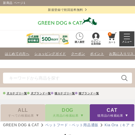
新商品 ページ1
新規登録で初回送料無料
0
ログイン
メニュー
購入履歴
カート
会員登録
はじめての方へ
ショッピングガイド
クーポン
ポイント
お気に入りリス
犬カテゴリ一覧
犬ブランド一覧
猫カテゴリ一覧
猫ブランド一覧
ALL
DOG
CAT
すべての検索結果
犬用品の検索結果
猫用品の検索結果
GREEN DOG & CAT
ペットフード・ペット用品通販
Kia Ora（キア 