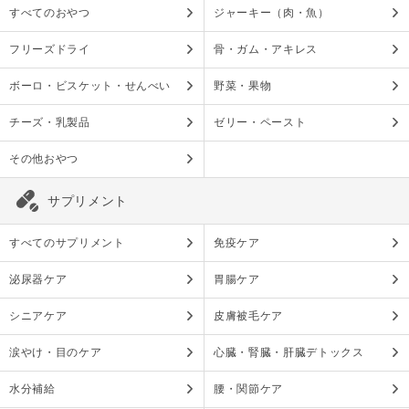
すべてのおやつ
ジャーキー（肉・魚）
フリーズドライ
骨・ガム・アキレス
ボーロ・ビスケット・せんべい
野菜・果物
チーズ・乳製品
ゼリー・ペースト
その他おやつ
サプリメント
すべてのサプリメント
免疫ケア
泌尿器ケア
胃腸ケア
シニアケア
皮膚被毛ケア
涙やけ・目のケア
心臓・腎臓・肝臓デトックス
水分補給
腰・関節ケア