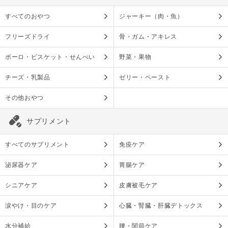
すべてのおやつ
ジャーキー（肉・魚）
フリーズドライ
骨・ガム・アキレス
ボーロ・ビスケット・せんべい
野菜・果物
チーズ・乳製品
ゼリー・ペースト
その他おやつ
サプリメント
すべてのサプリメント
免疫ケア
泌尿器ケア
胃腸ケア
シニアケア
皮膚被毛ケア
涙やけ・目のケア
心臓・腎臓・肝臓デトックス
水分補給
腰・関節ケア