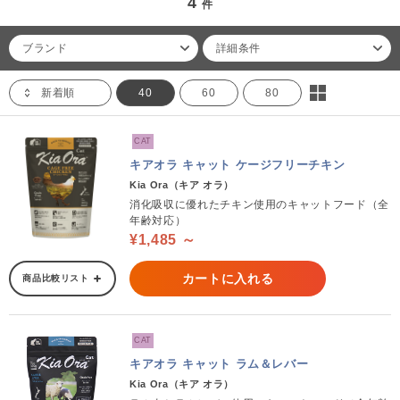
4
件
ブランド
詳細条件
新着順
40
60
80
CAT
キアオラ キャット ケージフリーチキン
Kia Ora（キア オラ）
消化吸収に優れたチキン使用のキャットフード（全
年齢対応）
¥1,485 ～
カートに入れる
商品比較リスト
CAT
キアオラ キャット ラム＆レバー
Kia Ora（キア オラ）