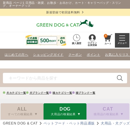
新商品 ページ1 日用品・雑貨、お散歩・お出かけ、カート・キャリーバッグ・スリン
グ、オーナーグッズ
新規登録で初回送料無料
0
ログイン
メニュー
購入履歴
カート
会員登録
はじめての方へ
ショッピングガイド
クーポン
ポイント
お気に入りリス
犬カテゴリ一覧
犬ブランド一覧
猫カテゴリ一覧
猫ブランド一覧
ALL
DOG
CAT
すべての検索結果
犬用品の検索結果
猫用品の検索結果
GREEN DOG & CAT
ペットフード・ペット用品通販
犬用品・犬グッ