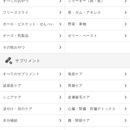
すべてのおやつ
ジャーキー（肉・魚）
フリーズドライ
骨・ガム・アキレス
ボーロ・ビスケット・せんべい
野菜・果物
チーズ・乳製品
ゼリー・ペースト
その他おやつ
サプリメント
すべてのサプリメント
免疫ケア
泌尿器ケア
胃腸ケア
シニアケア
皮膚被毛ケア
涙やけ・目のケア
心臓・腎臓・肝臓デトックス
水分補給
腰・関節ケア