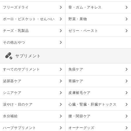
フリーズドライ
骨・ガム・アキレス
ボーロ・ビスケット・せんべい
野菜・果物
チーズ・乳製品
ゼリー・ペースト
その他おやつ
サプリメント
すべてのサプリメント
免疫ケア
泌尿器ケア
胃腸ケア
シニアケア
皮膚被毛ケア
涙やけ・目のケア
心臓・腎臓・肝臓デトックス
水分補給
腰・関節ケア
ハーブサプリメント
オーナーグッズ