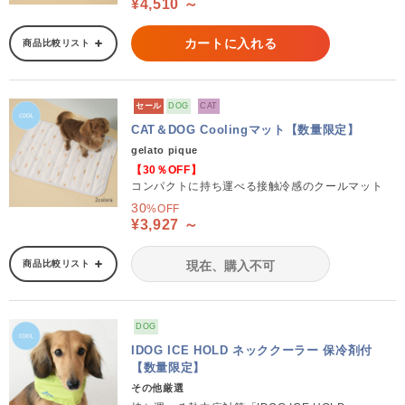
¥4,510 ～
カートに入れる
商品比較リスト
セール
DOG
CAT
CAT＆DOG Coolingマット【数量限定】
gelato pique
【30％OFF】
コンパクトに持ち運べる接触冷感のクールマット
30
%OFF
¥3,927 ～
商品比較リスト
現在、購入不可
DOG
IDOG ICE HOLD ネッククーラー 保冷剤付
【数量限定】
その他厳選