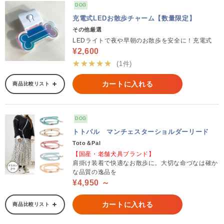
DOG
充電式LEDお散歩チャーム【数量限定】
その他厳選
LEDライトで夜や早朝のお散歩を安全に！充電式
¥2,600
★★★★★
(1件)
カートに入れる
商品比較リスト
DOG
トトパル マンチェスターショルダーリード
Toto＆Pal
【国産・老舗犬具ブランド】
肩掛け装着で快適なお散歩に。大切な命づなは確か
な品質の逸品を
¥4,950 ～
カートに入れる
商品比較リスト