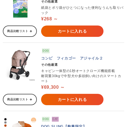
その他厳選
紙袋とポリ袋がひとつになった便利なうんち取りパ
ック
¥268 ～
カートに入れる
商品比較リスト
DOG
コンビ フィカゴー アジャイル２
その他厳選
キャビン一体型の1秒オートクローズ機能搭載
耐荷重30kgで中型犬や多頭飼い向けのスマートカ
ート
¥69,300 ～
カートに入れる
商品比較リスト
DOG
CAT
DOG SLING【数量限定】