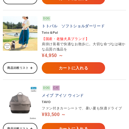
DOG
トトパル ソフトショルダーリード
Toto＆Pal
【国産・老舗犬具ブランド】
肩掛け装着で快適なお散歩に。大切な命づなは確か
な品質の逸品を
¥4,950 ～
カートに入れる
商品比較リスト
DOG
CAT
メイブ アイソ ウィンド
TAVO
ファン付きカーシートで、暑い夏も快適ドライブ
¥93,500 ～
カートに入れる
商品比較リスト