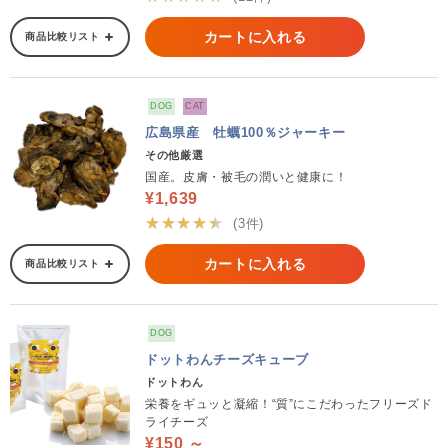
カートに入れる
商品比較リスト
DOG
CAT
広島県産 牡蠣100％ジャーキー
その他厳選
国産。皮膚・被毛の潤いと健康に！
¥1,639
★★★★★
(3件)
カートに入れる
商品比較リスト
DOG
ドットわんチーズキューブ
ドットわん
栄養をギュッと凝縮！“質”にこだわったフリーズド
ライチーズ
¥150 ～