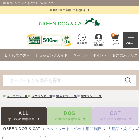
新商品 ページ2 おやつ、栄養プラス
新規登録で初回送料無料
0
ログイン
メニュー
購入履歴
カート
会員登録
はじめての方へ
ショッピングガイド
クーポン
ポイント
お気に入りリス
犬カテゴリ一覧
犬ブランド一覧
猫カテゴリ一覧
猫ブランド一覧
ALL
DOG
CAT
すべての検索結果
犬用品の検索結果
猫用品の検索結果
GREEN DOG & CAT
ペットフード・ペット用品通販
犬用品・犬グッ