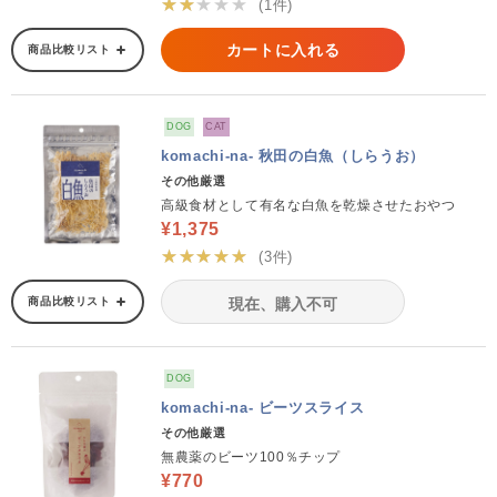
★★★★★
(1件)
カートに入れる
商品比較リスト
DOG
CAT
komachi-na- 秋田の白魚（しらうお）
その他厳選
高級食材として有名な白魚を乾燥させたおやつ
¥1,375
★★★★★
(3件)
商品比較リスト
現在、購入不可
DOG
komachi-na- ビーツスライス
その他厳選
無農薬のビーツ100％チップ
¥770