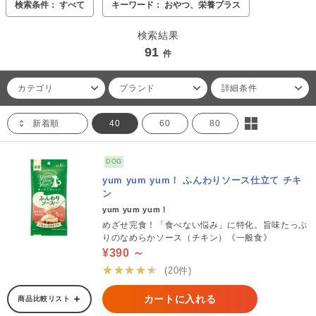
検索条件： すべて
キーワード： おやつ、栄養プラス
検索結果
91
件
カテゴリ
ブランド
詳細条件
新着順
40
60
80
DOG
yum yum yum！ ふんわりソース仕立て チキ
ン
yum yum yum！
めざせ完食！「食べない悩み」に特化。旨味たっぷ
りのなめらかソース（チキン）《一般食》
¥390 ～
★★★★★
(20件)
カートに入れる
商品比較リスト