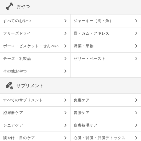
おやつ
すべてのおやつ
ジャーキー（肉・魚）
フリーズドライ
骨・ガム・アキレス
ボーロ・ビスケット・せんべい
野菜・果物
チーズ・乳製品
ゼリー・ペースト
その他おやつ
サプリメント
すべてのサプリメント
免疫ケア
泌尿器ケア
胃腸ケア
シニアケア
皮膚被毛ケア
涙やけ・目のケア
心臓・腎臓・肝臓デトックス