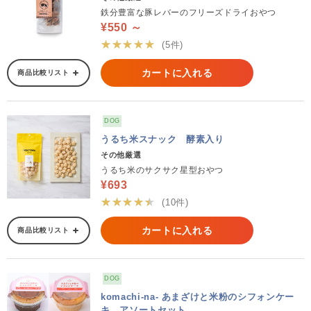
鉄分豊富な豚レバーのフリーズドライおやつ
¥550 ～
★★★★★
(5件)
カートに入れる
商品比較リスト
DOG
うるち米スナック 酵素入り
その他厳選
うるち米のサクサク星型おやつ
¥693
★★★★★
(10件)
カートに入れる
商品比較リスト
DOG
komachi-na- あまざけと米粉のシフォンケー
キ アソートセット