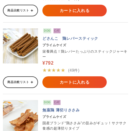
カートに入れる
商品比較リスト
DOG
CAT
どさんこ 鶏レバースティック
プライムケイズ
栄養満点！鶏レバーたっぷりのスティックジャーキ
ー
¥792
★★★★★
(49件)
カートに入れる
商品比較リスト
DOG
CAT
無薬鶏 薄切りささみ
プライムケイズ
国産ブランド“鶏ささみ”の旨みがギュッ！サクサク
食感の超薄切りタイプ