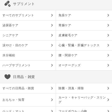
サプリメント
すべてのサプリメント
免疫ケア
泌尿器ケア
胃腸ケア
シニアケア
皮膚被毛ケア
涙やけ・目のケア
心臓・腎臓・肝臓デトックス
水分補給
腰・関節ケア
ハーブサプリメント
オーナーグッズ
日用品・雑貨
すべての日用品・雑貨
除菌・消臭・掃除
カート・キャリーバッグ・スリン
おもちゃ・知育
グ
ベッド・マット
フードボウル・小物