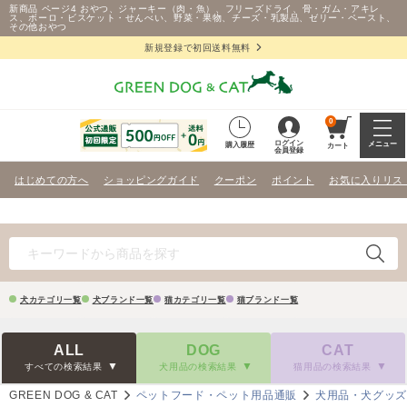
新商品 ページ4 おやつ、ジャーキー（肉・魚）、フリーズドライ、骨・ガム・アキレ
ス、ボーロ・ビスケット・せんべい、野菜・果物、チーズ・乳製品、ゼリー・ペースト、
その他おやつ
新規登録で初回送料無料
0
ログイン
メニュー
購入履歴
カート
会員登録
はじめての方へ
ショッピングガイド
クーポン
ポイント
お気に入りリス
犬カテゴリ一覧
犬ブランド一覧
猫カテゴリ一覧
猫ブランド一覧
ALL
DOG
CAT
すべての検索結果
犬用品の検索結果
猫用品の検索結果
GREEN DOG & CAT
ペットフード・ペット用品通販
犬用品・犬グッ