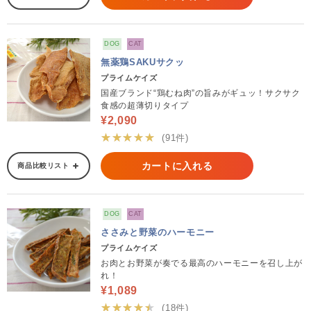
DOG
CAT
無薬鶏SAKUサクッ
プライムケイズ
国産ブランド“鶏むね肉”の旨みがギュッ！サクサク
食感の超薄切りタイプ
¥2,090
★★★★★
(91件)
カートに入れる
商品比較リスト
DOG
CAT
ささみと野菜のハーモニー
プライムケイズ
お肉とお野菜が奏でる最高のハーモニーを召し上が
れ！
¥1,089
★★★★★
(18件)