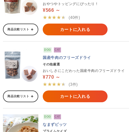
おやつやトッピングにぴったり！
¥566 ～
★★★★★
(40件)
カートに入れる
商品比較リスト
DOG
CAT
国産牛肉のフリーズドライ
その他厳選
おいしさにこだわった国産牛肉のフリーズドライ
¥770 ～
★★★★★
(3件)
カートに入れる
商品比較リスト
DOG
CAT
なまずビッツ
プライムケイズ