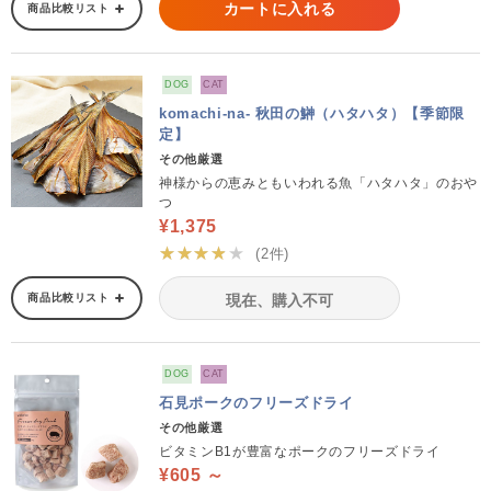
カートに入れる
商品比較リスト
DOG
CAT
komachi-na- 秋田の鰰（ハタハタ）【季節限
定】
その他厳選
神様からの恵みともいわれる魚「ハタハタ」のおや
つ
¥1,375
★★★★★
(2件)
商品比較リスト
現在、購入不可
DOG
CAT
石見ポークのフリーズドライ
その他厳選
ビタミンB1が豊富なポークのフリーズドライ
¥605 ～