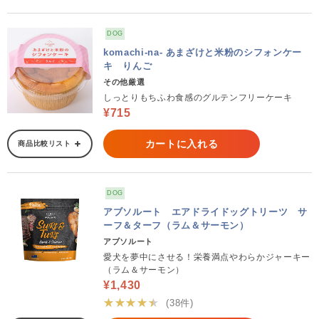
DOG
komachi-na- あまざけと米粉のシフォンケー
キ りんご
その他厳選
しっとりもちふわ食感のグルテンフリーケーキ
¥715
カートに入れる
商品比較リスト
DOG
アブソルート エアドライドッグトリーツ サ
ーフ＆ターフ（ラム＆サーモン）
アブソルート
愛犬を夢中にさせる！栄養満点やわらかジャーキー
（ラム＆サーモン）
¥1,430
★★★★★
(38件)