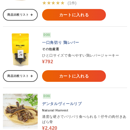
★★★★★
(1件)
カートに入れる
商品比較リスト
DOG
一口角切り 鶏レバー
その他厳選
ひと口サイズで食べやすい鶏レバージャーキー
¥792
カートに入れる
商品比較リスト
DOG
デンタルヴィールリブ
Natural Harvest
適度な硬さでバリバリ食べられる！仔牛の肉付きあ
ばら骨
¥2,420