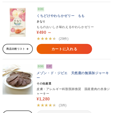
DOG
くちどけやわらかゼリー もも
きなり
もものおいしさ味わえるやわらかゼリー
¥490 ～
★★★★★
(29件)
カートに入れる
商品比較リスト
DOG
CAT
メゾン・ド・ジビエ 天然鹿の無添加ジャーキ
ー
その他厳選
皮膚・アレルギー科獣医師推奨 国産鹿肉の赤身ジ
ャーキー
¥1,280
★★★★★
(3件)