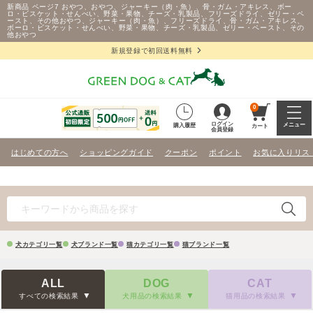
新商品 ページ7 おやつ、おやつ、ジャーキー（肉・魚）、骨・ガム・アキレス、ボー
ロ・ビスケット・せんべい、野菜・果物、チーズ・乳製品、フリーズドライ、ゼリー・ペ
ースト、その他おやつ、ジャーキー（肉・魚）、フリーズドライ、骨・ガム・アキレス、
ボーロ・ビスケット・せんべい、野菜・果物、チーズ・乳製品、ゼリー・ペースト、その
他おやつ
新規登録で初回送料無料
0
ログイン
メニュー
購入履歴
カート
会員登録
はじめての方へ
ショッピングガイド
クーポン
ポイント
お気に入りリス
犬カテゴリ一覧
犬ブランド一覧
猫カテゴリ一覧
猫ブランド一覧
ALL
DOG
CAT
すべての検索結果
犬用品の検索結果
猫用品の検索結果