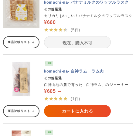
komachi-na- バナナミルクのワッフルラスク
その他厳選
カリカリおいしい！バナナミルクのワッフルラスク
¥660
★★★★★
(5件)
商品比較リスト
現在、購入不可
DOG
komachi-na- 白神ラム ラム肉
その他厳選
白神山地の麓で育った「白神ラム」のジャーキー
¥605 ～
★★★★★
(1件)
カートに入れる
商品比較リスト
DOG