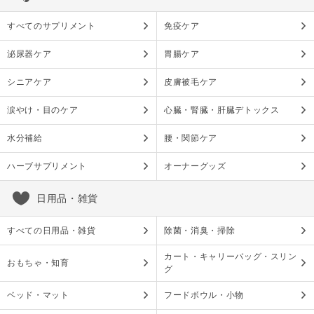
すべてのサプリメント
免疫ケア
泌尿器ケア
胃腸ケア
シニアケア
皮膚被毛ケア
涙やけ・目のケア
心臓・腎臓・肝臓デトックス
水分補給
腰・関節ケア
ハーブサプリメント
オーナーグッズ
日用品・雑貨
すべての日用品・雑貨
除菌・消臭・掃除
カート・キャリーバッグ・スリン
おもちゃ・知育
グ
ベッド・マット
フードボウル・小物