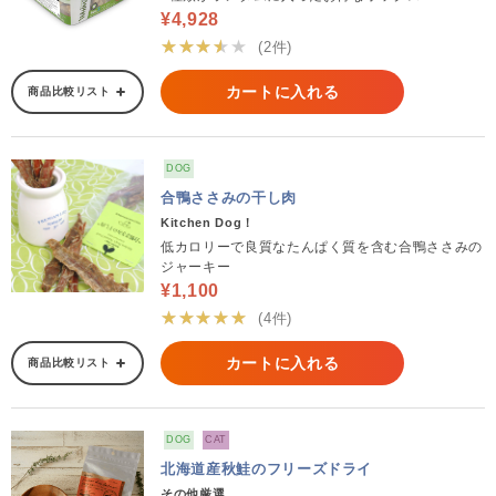
¥4,928
★★★★★
(2件)
カートに入れる
商品比較リスト
DOG
合鴨ささみの干し肉
Kitchen Dog！
低カロリーで良質なたんぱく質を含む合鴨ささみの
ジャーキー
¥1,100
★★★★★
(4件)
カートに入れる
商品比較リスト
DOG
CAT
北海道産秋鮭のフリーズドライ
その他厳選