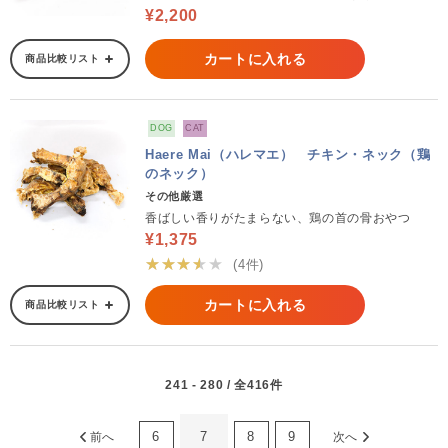
¥2,200
カートに入れる
商品比較リスト
DOG
CAT
Haere Mai（ハレマエ） チキン・ネック（鶏
のネック）
その他厳選
香ばしい香りがたまらない、鶏の首の骨おやつ
¥1,375
★★★★★
(4件)
カートに入れる
商品比較リスト
241 - 280 / 全416件
6
7
8
9
前へ
次へ