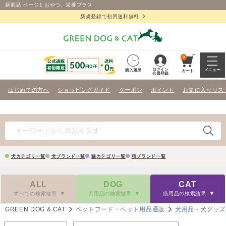
新商品 ページ1 おやつ、栄養プラス
新規登録で初回送料無料
0
ログイン
メニュー
購入履歴
カート
会員登録
はじめての方へ
ショッピングガイド
クーポン
ポイント
お気に入りリス
犬カテゴリ一覧
犬ブランド一覧
猫カテゴリ一覧
猫ブランド一覧
ALL
DOG
CAT
すべての検索結果
犬用品の検索結果
猫用品の検索結果
GREEN DOG & CAT
ペットフード・ペット用品通販
犬用品・犬グッ