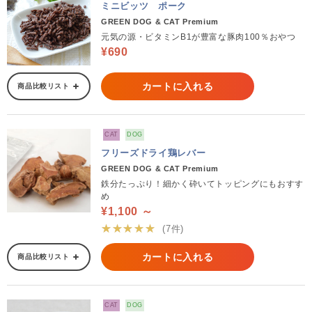
ミニビッツ ポーク
GREEN DOG & CAT Premium
元気の源・ビタミンB1が豊富な豚肉100％おやつ
¥690
カートに入れる
商品比較リスト
CAT
DOG
フリーズドライ鶏レバー
GREEN DOG & CAT Premium
鉄分たっぷり！細かく砕いてトッピングにもおすす
め
¥1,100 ～
★★★★★
(7件)
カートに入れる
商品比較リスト
CAT
DOG