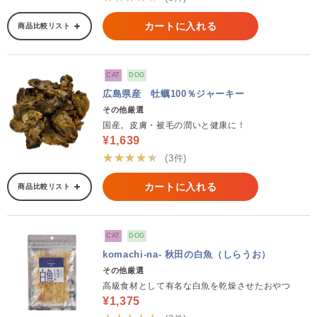
カートに入れる
商品比較リスト
CAT
DOG
広島県産 牡蠣100％ジャーキー
その他厳選
国産。皮膚・被毛の潤いと健康に！
¥1,639
★★★★★
(3件)
カートに入れる
商品比較リスト
CAT
DOG
komachi-na- 秋田の白魚（しらうお）
その他厳選
高級食材として有名な白魚を乾燥させたおやつ
¥1,375