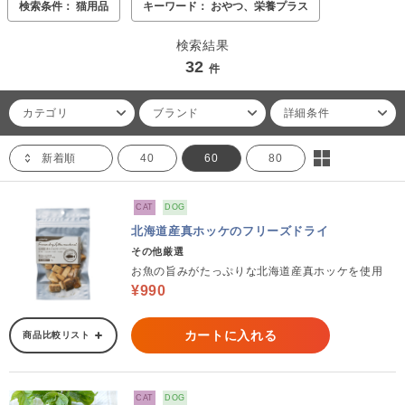
検索条件： 猫用品
キーワード： おやつ、栄養プラス
検索結果
32
件
カテゴリ
ブランド
詳細条件
新着順
40
60
80
CAT
DOG
北海道産真ホッケのフリーズドライ
その他厳選
お魚の旨みがたっぷりな北海道産真ホッケを使用
¥990
カートに入れる
商品比較リスト
CAT
DOG