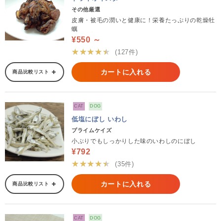
その他厳選
皮膚・被毛の潤いと健康に！栄養たっぷりの乾燥牡
蠣
¥550 ～
★★★★★
(127件)
カートに入れる
商品比較リスト
CAT
DOG
低塩にぼし いわし
プライムケイズ
小ぶりでもしっかりした味のいわしのにぼし
¥792
★★★★★
(35件)
カートに入れる
商品比較リスト
CAT
DOG