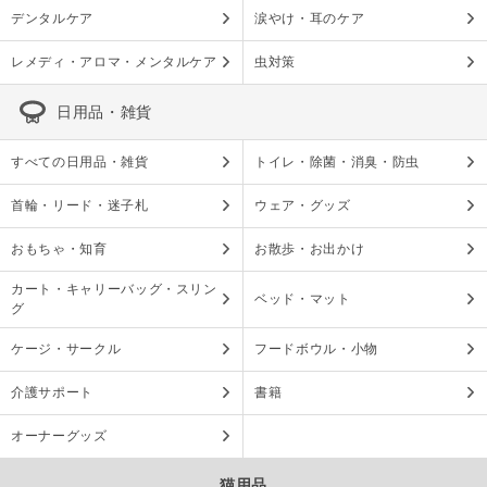
デンタルケア
涙やけ・耳のケア
レメディ・アロマ・メンタルケア
虫対策
日用品・雑貨
すべての日用品・雑貨
トイレ・除菌・消臭・防虫
首輪・リード・迷子札
ウェア・グッズ
おもちゃ・知育
お散歩・お出かけ
カート・キャリーバッグ・スリン
ベッド・マット
グ
ケージ・サークル
フードボウル・小物
介護サポート
書籍
オーナーグッズ
猫用品