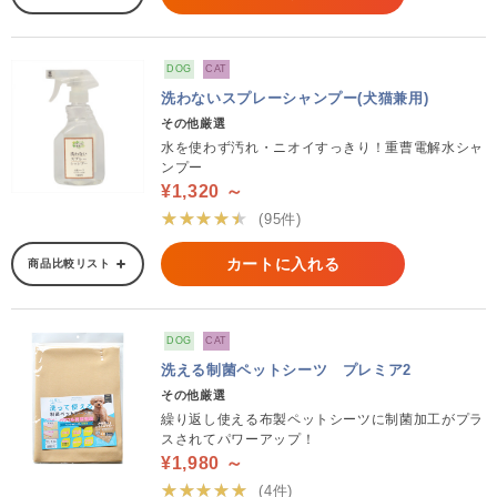
DOG
CAT
洗わないスプレーシャンプー(犬猫兼用)
その他厳選
水を使わず汚れ・ニオイすっきり！重曹電解水シャ
ンプー
¥1,320 ～
★★★★★
(95件)
カートに入れる
商品比較リスト
DOG
CAT
洗える制菌ペットシーツ プレミア2
その他厳選
繰り返し使える布製ペットシーツに制菌加工がプラ
スされてパワーアップ！
¥1,980 ～
★★★★★
(4件)