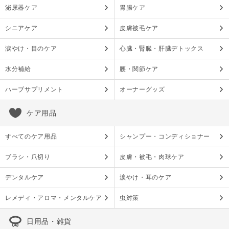
泌尿器ケア
胃腸ケア
シニアケア
皮膚被毛ケア
涙やけ・目のケア
心臓・腎臓・肝臓デトックス
水分補給
腰・関節ケア
ハーブサプリメント
オーナーグッズ
ケア用品
すべてのケア用品
シャンプー・コンディショナー
ブラシ・爪切り
皮膚・被毛・肉球ケア
デンタルケア
涙やけ・耳のケア
レメディ・アロマ・メンタルケア
虫対策
日用品・雑貨