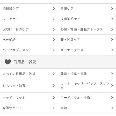
泌尿器ケア
胃腸ケア
シニアケア
皮膚被毛ケア
涙やけ・目のケア
心臓・腎臓・肝臓デトックス
水分補給
腰・関節ケア
ハーブサプリメント
オーナーグッズ
日用品・雑貨
すべての日用品・雑貨
除菌・消臭・掃除
カート・キャリーバッグ・スリン
おもちゃ・知育
グ
ベッド・マット
フードボウル・小物
介護サポート
書籍