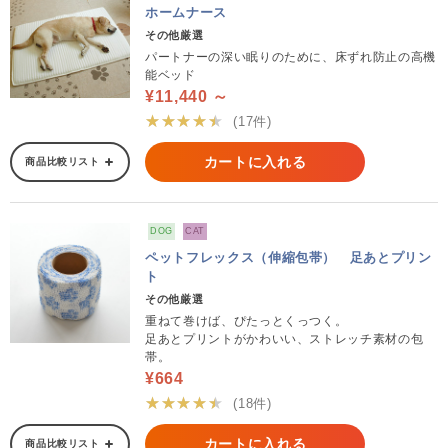
ホームナース
その他厳選
パートナーの深い眠りのために、床ずれ防止の高機
能ベッド
¥11,440 ～
★★★★★
(17件)
カートに入れる
商品比較リスト
DOG
CAT
ペットフレックス（伸縮包帯） 足あとプリン
ト
その他厳選
重ねて巻けば、ぴたっとくっつく。
足あとプリントがかわいい、ストレッチ素材の包
帯。
¥664
★★★★★
(18件)
カートに入れる
商品比較リスト