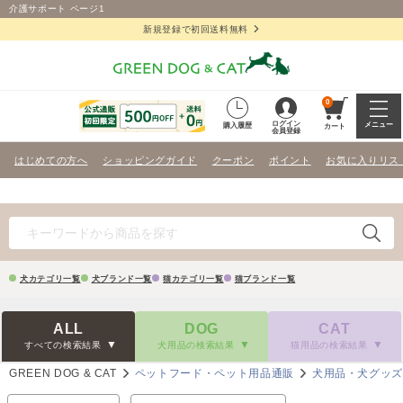
介護サポート ページ1
新規登録で初回送料無料
0
ログイン
メニュー
購入履歴
カート
会員登録
はじめての方へ
ショッピングガイド
クーポン
ポイント
お気に入りリス
犬カテゴリ一覧
犬ブランド一覧
猫カテゴリ一覧
猫ブランド一覧
ALL
DOG
CAT
すべての検索結果
犬用品の検索結果
猫用品の検索結果
GREEN DOG & CAT
ペットフード・ペット用品通販
犬用品・犬グッ