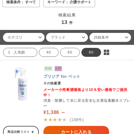
検索条件： すべて
キーワード： 介護サポート
検索結果
13
件
カテゴリ
ブランド
詳細条件
人気順
40
60
80
DOG
CAT
プリジア for ペット
その他厳選
メーカー小売希望価格より10％安い価格でご提供
中！
消臭・除菌して水に戻る安全な次亜塩素酸水スプレ
ー
¥1,386 ～
★★★★★
(149件)
カートに入れる
商品比較リスト