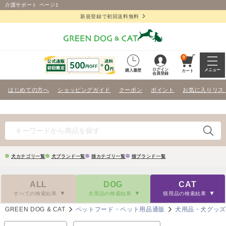
介護サポート ページ1
新規登録で初回送料無料
0
ログイン
メニュー
購入履歴
カート
会員登録
はじめての方へ
ショッピングガイド
クーポン
ポイント
お気に入りリス
犬カテゴリ一覧
犬ブランド一覧
猫カテゴリ一覧
猫ブランド一覧
ALL
DOG
CAT
すべての検索結果
犬用品の検索結果
猫用品の検索結果
GREEN DOG & CAT
ペットフード・ペット用品通販
犬用品・犬グッ