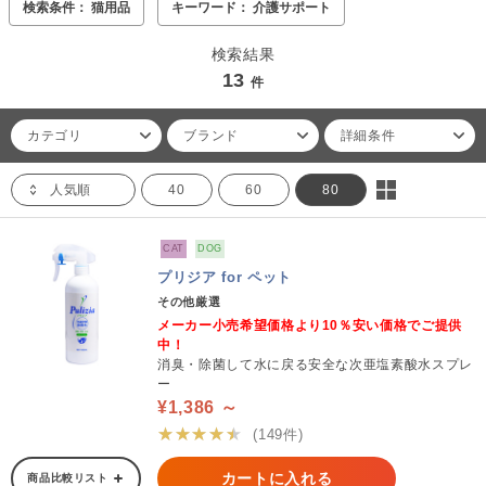
検索条件： 猫用品
キーワード： 介護サポート
検索結果
13
件
カテゴリ
ブランド
詳細条件
人気順
40
60
80
CAT
DOG
プリジア for ペット
その他厳選
メーカー小売希望価格より10％安い価格でご提供
中！
消臭・除菌して水に戻る安全な次亜塩素酸水スプレ
ー
¥1,386 ～
★★★★★
(149件)
カートに入れる
商品比較リスト