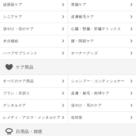
泌尿器ケア
胃腸ケア
シニアケア
皮膚被毛ケア
涙やけ・目のケア
心臓・腎臓・肝臓デトックス
水分補給
腰・関節ケア
ハーブサプリメント
オーナーグッズ
ケア用品
すべてのケア用品
シャンプー・コンディショナー
ブラシ・爪切り
皮膚・被毛・肉球ケア
デンタルケア
涙やけ・耳のケア
レメディ・アロマ・メンタルケア
虫対策
日用品・雑貨