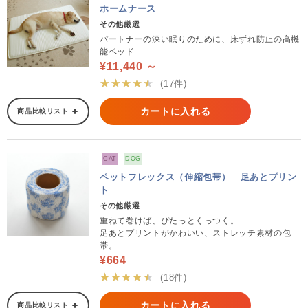
ホームナース
その他厳選
パートナーの深い眠りのために、床ずれ防止の高機
能ベッド
¥11,440 ～
★★★★★
(17件)
カートに入れる
商品比較リスト
CAT
DOG
ペットフレックス（伸縮包帯） 足あとプリン
ト
その他厳選
重ねて巻けば、ぴたっとくっつく。
足あとプリントがかわいい、ストレッチ素材の包
帯。
¥664
★★★★★
(18件)
カートに入れる
商品比較リスト