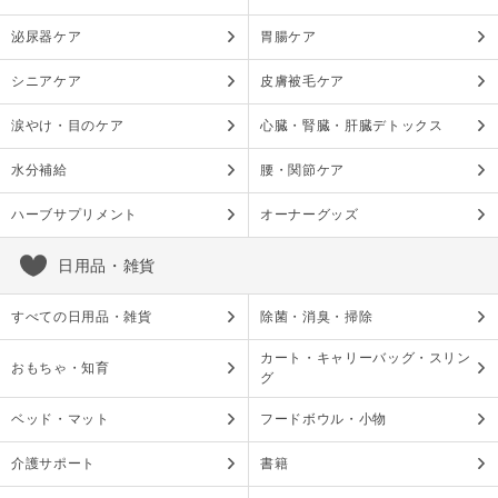
泌尿器ケア
胃腸ケア
シニアケア
皮膚被毛ケア
涙やけ・目のケア
心臓・腎臓・肝臓デトックス
水分補給
腰・関節ケア
ハーブサプリメント
オーナーグッズ
日用品・雑貨
すべての日用品・雑貨
除菌・消臭・掃除
カート・キャリーバッグ・スリン
おもちゃ・知育
グ
ベッド・マット
フードボウル・小物
介護サポート
書籍