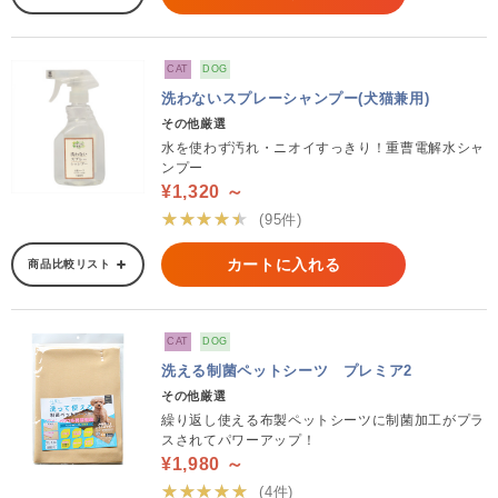
CAT
DOG
洗わないスプレーシャンプー(犬猫兼用)
その他厳選
水を使わず汚れ・ニオイすっきり！重曹電解水シャ
ンプー
¥1,320 ～
★★★★★
(95件)
カートに入れる
商品比較リスト
CAT
DOG
洗える制菌ペットシーツ プレミア2
その他厳選
繰り返し使える布製ペットシーツに制菌加工がプラ
スされてパワーアップ！
¥1,980 ～
★★★★★
(4件)