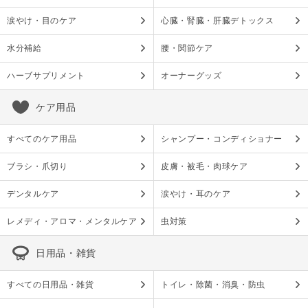
涙やけ・目のケア
心臓・腎臓・肝臓デトックス
水分補給
腰・関節ケア
ハーブサプリメント
オーナーグッズ
ケア用品
すべてのケア用品
シャンプー・コンディショナー
ブラシ・爪切り
皮膚・被毛・肉球ケア
デンタルケア
涙やけ・耳のケア
レメディ・アロマ・メンタルケア
虫対策
日用品・雑貨
すべての日用品・雑貨
トイレ・除菌・消臭・防虫