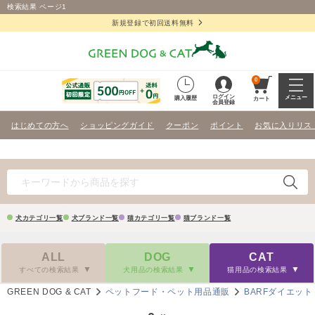
検索結果 ページ1
新規登録で初回送料無料
0
ログイン
メニュー
購入履歴
カート
会員登録
はじめての方へ
ショッピングガイド
クーポン
ポイント
お気に入りリス
犬カテゴリ一覧
犬ブランド一覧
猫カテゴリ一覧
猫ブランド一覧
ALL
DOG
CAT
すべての検索結果
犬用品の検索結果
猫用品の検索結果
GREEN DOG & CAT
ペットフード・ペット用品通販
BARFダイエット