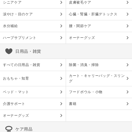
シニアケア
皮膚被毛ケア
涙やけ・目のケア
心臓・腎臓・肝臓デトックス
水分補給
腰・関節ケア
ハーブサプリメント
オーナーグッズ
日用品・雑貨
すべての日用品・雑貨
除菌・消臭・掃除
カート・キャリーバッグ・スリン
おもちゃ・知育
グ
ベッド・マット
フードボウル・小物
介護サポート
書籍
オーナーグッズ
ケア用品