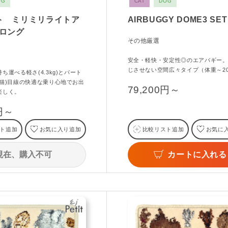
OG
CAT
DOG
ト ミリミリライトア
AIRBUGGY DOME3 SET
Gロング
その他厳選
安全・軽快・安定性◎のエアバギー
じさせない空間広々タイプ（体重～20
ち運べる軽さ(4.3kg)とパート
愛猫)目線の快適な乗り心地でお出
79,200円～
楽しく。
0円～
ト追加
お気に入り追加
比較リスト追加
お気に
現在、購入不可
カートに入れる