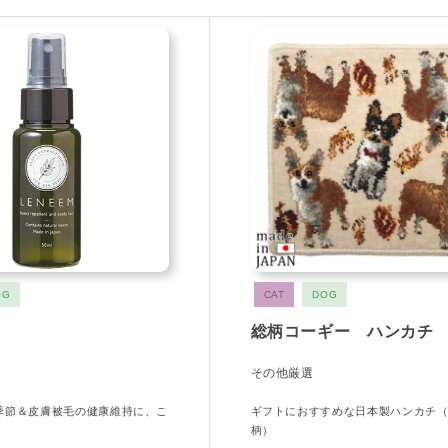
OG
CAT
DOG
総柄コーギー ハンカチ
その他厳選
季節＆皮膚被毛の健康維持に、こ
ギフトにおすすめな日本製ハンカチ
柄）