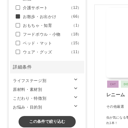
介護サポート
（12）
お散歩・お出かけ
（66）
おもちゃ・知育
（1）
フードボウル・小物
（18）
ベッド・マット
（15）
ウェア・グッズ
（11）
詳細条件
ライフステージ別
CAT
D
原材料・素材別
レニーム
こだわり・特徴別
その他厳選
お悩み・目的別
虫が気になる
この条件で絞り込む
れ1本！