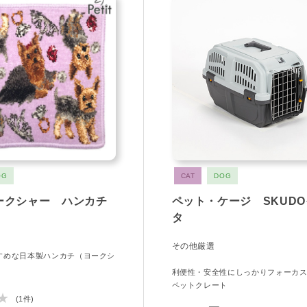
OG
CAT
DOG
ークシャー ハンカチ
ペット・ケージ SKUD
タ
その他厳選
すめな日本製ハンカチ（ヨークシ
）
利便性・安全性にしっかりフォーカ
ペットクレート
★
(1件)