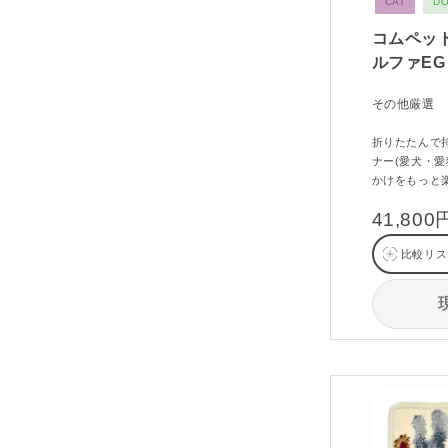
CAT
D
コムペッ
ルファE
その他厳選
折りたたんで持
ナー(愛犬・
かけをもっと
41,80
比較リス