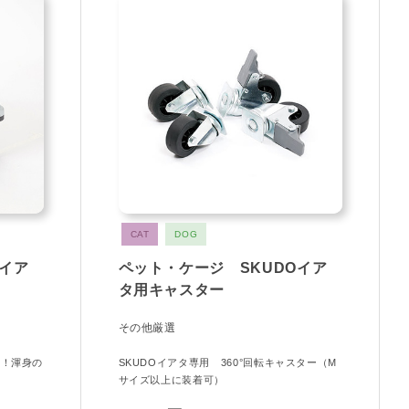
CAT
DOG
Oイア
ペット・ケージ SKUDOイア
タ用キャスター
その他厳選
ス！渾身の
SKUDOイアタ専用 360°回転キャスター（M
サイズ以上に装着可）