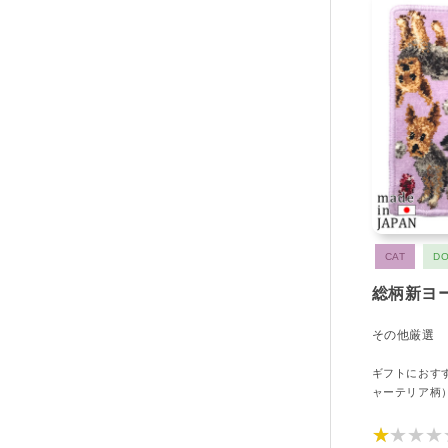
CAT
D
総柄新ヨ
その他厳選
ギフトにおす
ャーテリア柄
★★★★