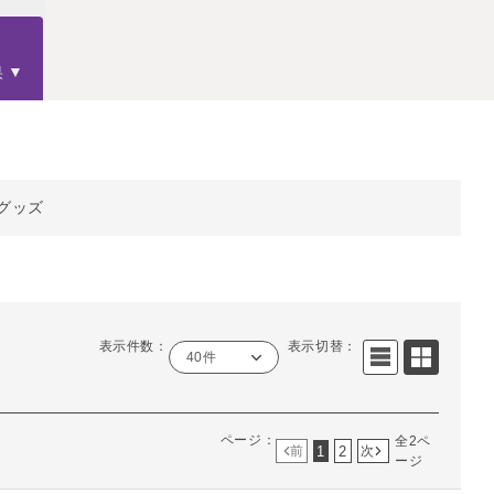
果
グッズ
表示件数：
表示切替：
40件
ページ：
全2ペ
1
2
前
次
ージ