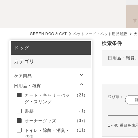
す
GREEN DOG & CAT
ペットフード・ペット用品通販
犬
検索条件
ドッグ
日用品・雑貨
カテゴリ
ケア用品
日用品・雑貨
カート・キャリーバッ
（21）
並び順：
グ・スリング
書籍
（1）
オーナーグッズ
（37）
1 - 40 番目を
トイレ・除菌・消臭・
（11）
防虫