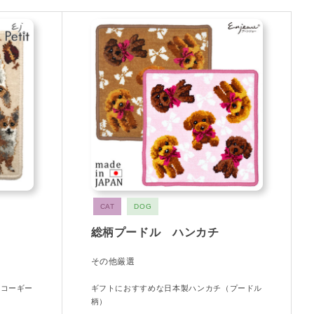
CAT
DOG
総柄プードル ハンカチ
その他厳選
（コーギー
ギフトにおすすめな日本製ハンカチ（プードル
柄）