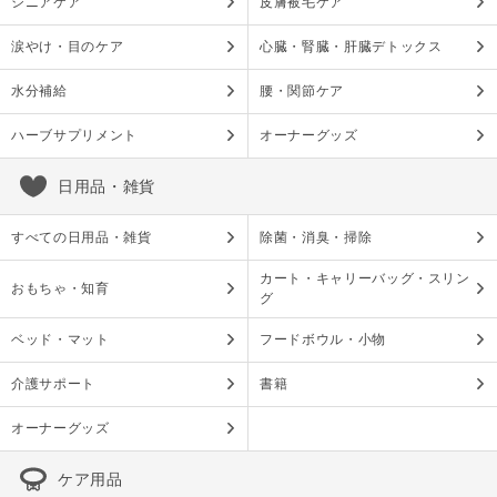
シニアケア
皮膚被毛ケア
涙やけ・目のケア
心臓・腎臓・肝臓デトックス
水分補給
腰・関節ケア
ハーブサプリメント
オーナーグッズ
日用品・雑貨
すべての日用品・雑貨
除菌・消臭・掃除
カート・キャリーバッグ・スリン
おもちゃ・知育
グ
ベッド・マット
フードボウル・小物
介護サポート
書籍
オーナーグッズ
ケア用品