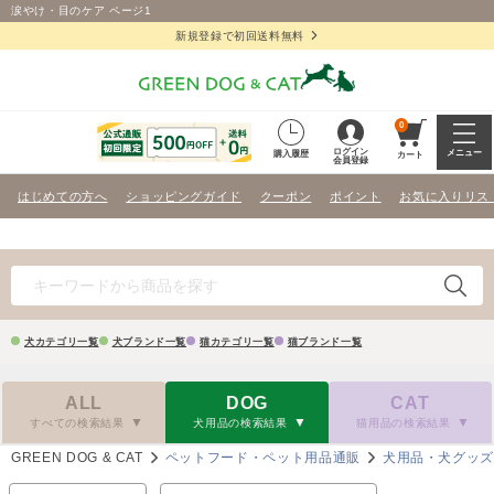
涙やけ・目のケア ページ1
新規登録で初回送料無料
0
ログイン
メニュー
購入履歴
カート
会員登録
はじめての方へ
ショッピングガイド
クーポン
ポイント
お気に入りリス
犬カテゴリ一覧
犬ブランド一覧
猫カテゴリ一覧
猫ブランド一覧
ALL
DOG
CAT
すべての検索結果
犬用品の検索結果
猫用品の検索結果
GREEN DOG & CAT
ペットフード・ペット用品通販
犬用品・犬グッ