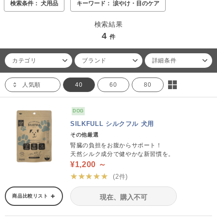
検索条件： 犬用品
キーワード： 涙やけ・目のケア
検索結果
4
件
カテゴリ
ブランド
詳細条件
人気順
40
60
80
DOG
SILKFULL シルクフル 犬用
その他厳選
腎臓の負担をお腹からサポート！
天然シルク成分で健やかな新習慣を。
¥1,200 ～
★★★★★
(2件)
商品比較リスト
現在、購入不可