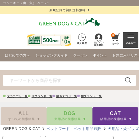
ジャーキー（肉・魚） ページ1
新規登録で初回送料無料
0
ログイン
メニュー
購入履歴
カート
会員登録
はじめての方へ
ショッピングガイド
クーポン
ポイント
お気に入りリス
犬カテゴリ一覧
犬ブランド一覧
猫カテゴリ一覧
猫ブランド一覧
ALL
DOG
CAT
すべての検索結果
犬用品の検索結果
猫用品の検索結果
GREEN DOG & CAT
ペットフード・ペット用品通販
犬用品・犬グッ