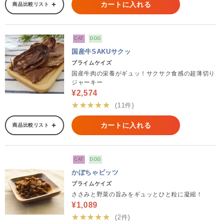
カートに入れる
商品比較リスト
CAT
DOG
国産牛SAKUサクッ
プライムケイズ
国産牛肉の栄養がギュッ！サクサク食感の超薄切り
ジャーキー
¥2,574
★★★★★
(11件)
カートに入れる
商品比較リスト
CAT
DOG
かぼちゃビッツ
プライムケイズ
ささみと野菜の旨みをギュッとひと粒に凝縮！
¥1,089
★★★★★
(2件)