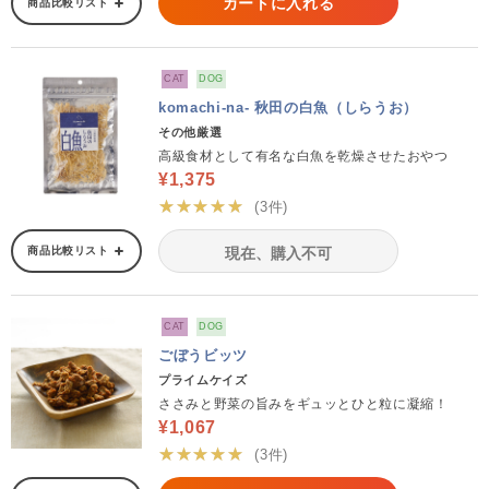
カートに入れる
商品比較リスト
CAT
DOG
komachi-na- 秋田の白魚（しらうお）
その他厳選
高級食材として有名な白魚を乾燥させたおやつ
¥1,375
★★★★★
(3件)
商品比較リスト
現在、購入不可
CAT
DOG
ごぼうビッツ
プライムケイズ
ささみと野菜の旨みをギュッとひと粒に凝縮！
¥1,067
★★★★★
(3件)