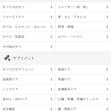
すべてのおやつ
ジャーキー（肉・魚）
フリーズドライ
骨・ガム・アキレス
ボーロ・ビスケット・せんべい
野菜・果物
チーズ・乳製品
ゼリー・ペースト
その他おやつ
サプリメント
すべてのサプリメント
免疫ケア
泌尿器ケア
胃腸ケア
シニアケア
皮膚被毛ケア
涙やけ・目のケア
心臓・腎臓・肝臓デトックス
水分補給
腰・関節ケア