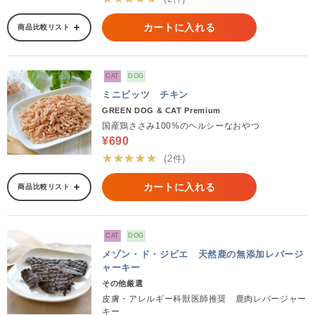
カートに入れる
商品比較リスト
CAT
DOG
ミニビッツ チキン
GREEN DOG & CAT Premium
国産鶏ささみ100%のヘルシーなおやつ
¥690
★★★★★
(2件)
カートに入れる
商品比較リスト
CAT
DOG
メゾン・ド・ジビエ 天然鹿の無添加レバージ
ャーキー
その他厳選
皮膚・アレルギー科獣医師推奨 鹿肉レバージャー
キー