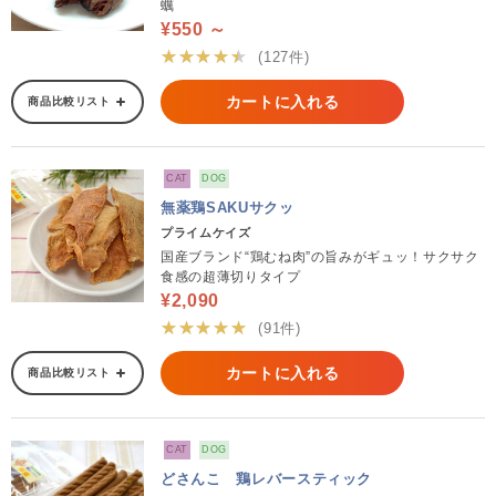
蠣
¥550 ～
★★★★★
(127件)
カートに入れる
商品比較リスト
CAT
DOG
無薬鶏SAKUサクッ
プライムケイズ
国産ブランド“鶏むね肉”の旨みがギュッ！サクサク
食感の超薄切りタイプ
¥2,090
★★★★★
(91件)
カートに入れる
商品比較リスト
CAT
DOG
どさんこ 鶏レバースティック