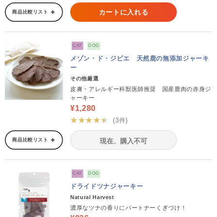
カートに入れる
商品比較リスト
CAT
DOG
メゾン・ド・ジビエ 天然鹿の無添加ジャーキ
ー
その他厳選
皮膚・アレルギー科獣医師推奨 国産鹿肉の赤身ジ
ャーキー
¥1,280
★★★★★
(3件)
商品比較リスト
現在、購入不可
CAT
DOG
ドライドツナジャーキー
Natural Harvest
濃厚なツナの香りにパートナーくぎづけ！