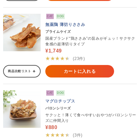
CAT
DOG
無薬鶏 薄切りささみ
プライムケイズ
国産ブランド“鶏ささみ”の旨みがギュッ！サクサク
食感の超薄切りタイプ
¥1,749
★★★★★
(23件)
カートに入れる
商品比較リスト
CAT
DOG
マグロチップス
バロンシリーズ
サクッと！薄くて食べやすいおやつがバロンシリー
ズに仲間入り
¥880
★★★★★
(3件)