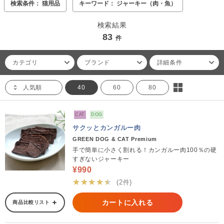
検索条件： 猫用品
キーワード： ジャーキー（肉・魚）
検索結果
83
件
カテゴリ
ブランド
詳細条件
人気順
40
60
80
CAT
DOG
サクッとカンガルー肉
GREEN DOG & CAT Premium
手で簡単に小さく割れる！カンガルー肉100％の硬
すぎないジャーキー
¥990
★★★★★
(2件)
カートに入れる
商品比較リスト