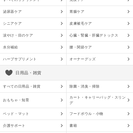
泌尿器ケア
胃腸ケア
シニアケア
皮膚被毛ケア
涙やけ・目のケア
心臓・腎臓・肝臓デトックス
水分補給
腰・関節ケア
ハーブサプリメント
オーナーグッズ
日用品・雑貨
すべての日用品・雑貨
除菌・消臭・掃除
カート・キャリーバッグ・スリン
おもちゃ・知育
グ
ベッド・マット
フードボウル・小物
介護サポート
書籍