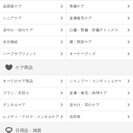
泌尿器ケア
胃腸ケア
シニアケア
皮膚被毛ケア
涙やけ・目のケア
心臓・腎臓・肝臓デトックス
水分補給
腰・関節ケア
ハーブサプリメント
オーナーグッズ
ケア用品
すべてのケア用品
シャンプー・コンディショナー
ブラシ・爪切り
皮膚・被毛・肉球ケア
デンタルケア
涙やけ・耳のケア
レメディ・アロマ・メンタルケア
虫対策
日用品・雑貨