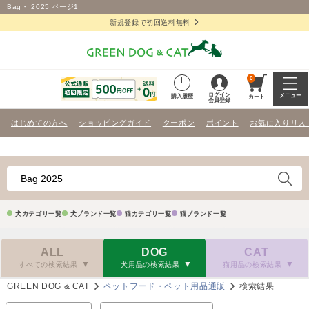
Bag・ 2025 ページ1
新規登録で初回送料無料
0
ログイン
メニュー
購入履歴
カート
会員登録
はじめての方へ
ショッピングガイド
クーポン
ポイント
お気に入りリス
犬カテゴリ一覧
犬ブランド一覧
猫カテゴリ一覧
猫ブランド一覧
ALL
DOG
CAT
すべての検索結果
犬用品の検索結果
猫用品の検索結果
GREEN DOG & CAT
ペットフード・ペット用品通販
検索結果