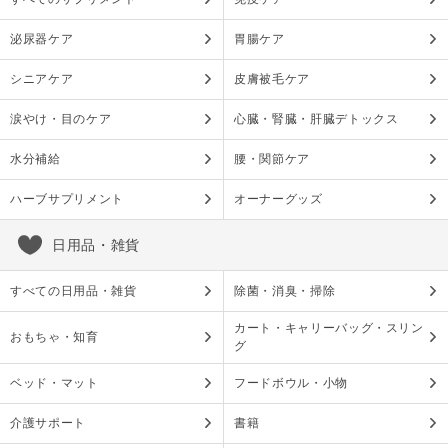
泌尿器ケア
胃腸ケア
シニアケア
皮膚被毛ケア
涙やけ・目のケア
心臓・腎臓・肝臓デトックス
水分補給
腰・関節ケア
ハーブサプリメント
オーナーグッズ
日用品・雑貨
すべての日用品・雑貨
除菌・消臭・掃除
カート・キャリーバッグ・スリン
おもちゃ・知育
グ
ベッド・マット
フードボウル・小物
介護サポート
書籍