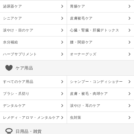
泌尿器ケア
胃腸ケア
シニアケア
皮膚被毛ケア
涙やけ・目のケア
心臓・腎臓・肝臓デトックス
水分補給
腰・関節ケア
ハーブサプリメント
オーナーグッズ
ケア用品
すべてのケア用品
シャンプー・コンディショナー
ブラシ・爪切り
皮膚・被毛・肉球ケア
デンタルケア
涙やけ・耳のケア
レメディ・アロマ・メンタルケア
虫対策
日用品・雑貨