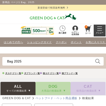
新商品 ページ1 Bag、2025
新規登録で初回送料無料
0
ログイン
メニュー
購入履歴
カート
会員登録
はじめての方へ
ショッピングガイド
クーポン
ポイント
お気に入りリス
犬カテゴリ一覧
犬ブランド一覧
猫カテゴリ一覧
猫ブランド一覧
ALL
DOG
CAT
すべての検索結果
犬用品の検索結果
猫用品の検索結果
GREEN DOG & CAT
ペットフード・ペット用品通販
検索結果