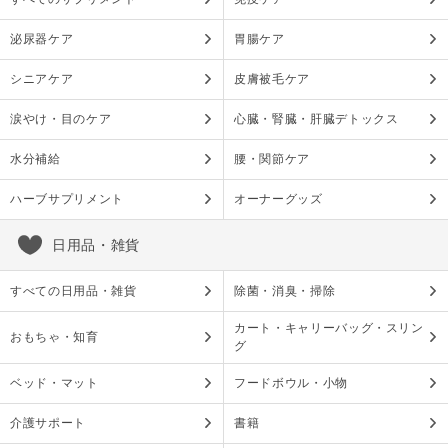
泌尿器ケア
胃腸ケア
シニアケア
皮膚被毛ケア
涙やけ・目のケア
心臓・腎臓・肝臓デトックス
水分補給
腰・関節ケア
ハーブサプリメント
オーナーグッズ
日用品・雑貨
すべての日用品・雑貨
除菌・消臭・掃除
カート・キャリーバッグ・スリン
おもちゃ・知育
グ
ベッド・マット
フードボウル・小物
介護サポート
書籍