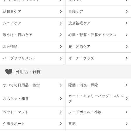
泌尿器ケア
胃腸ケア
シニアケア
皮膚被毛ケア
涙やけ・目のケア
心臓・腎臓・肝臓デトックス
水分補給
腰・関節ケア
ハーブサプリメント
オーナーグッズ
日用品・雑貨
すべての日用品・雑貨
除菌・消臭・掃除
カート・キャリーバッグ・スリン
おもちゃ・知育
グ
ベッド・マット
フードボウル・小物
介護サポート
書籍