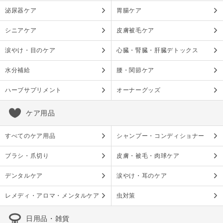
泌尿器ケア
胃腸ケア
シニアケア
皮膚被毛ケア
涙やけ・目のケア
心臓・腎臓・肝臓デトックス
水分補給
腰・関節ケア
ハーブサプリメント
オーナーグッズ
ケア用品
すべてのケア用品
シャンプー・コンディショナー
ブラシ・爪切り
皮膚・被毛・肉球ケア
デンタルケア
涙やけ・耳のケア
レメディ・アロマ・メンタルケア
虫対策
日用品・雑貨