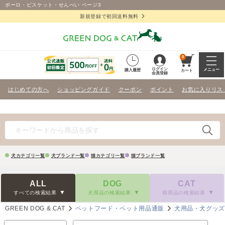
ボーロ・ビスケット・せんべい ページ3
新規登録で初回送料無料
0
ログイン
メニュー
購入履歴
カート
会員登録
はじめての方へ
ショッピングガイド
クーポン
ポイント
お気に入りリス
犬カテゴリ一覧
犬ブランド一覧
猫カテゴリ一覧
猫ブランド一覧
ALL
DOG
CAT
すべての検索結果
犬用品の検索結果
猫用品の検索結果
GREEN DOG & CAT
ペットフード・ペット用品通販
犬用品・犬グッ