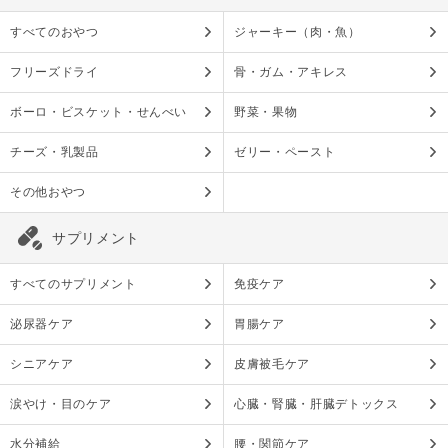
すべてのおやつ
ジャーキー（肉・魚）
フリーズドライ
骨・ガム・アキレス
ボーロ・ビスケット・せんべい
野菜・果物
チーズ・乳製品
ゼリー・ペースト
その他おやつ
サプリメント
すべてのサプリメント
免疫ケア
泌尿器ケア
胃腸ケア
シニアケア
皮膚被毛ケア
涙やけ・目のケア
心臓・腎臓・肝臓デトックス
水分補給
腰・関節ケア