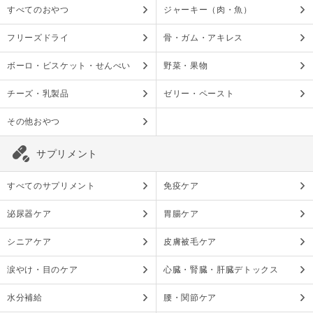
すべてのおやつ
ジャーキー（肉・魚）
フリーズドライ
骨・ガム・アキレス
ボーロ・ビスケット・せんべい
野菜・果物
チーズ・乳製品
ゼリー・ペースト
その他おやつ
サプリメント
すべてのサプリメント
免疫ケア
泌尿器ケア
胃腸ケア
シニアケア
皮膚被毛ケア
涙やけ・目のケア
心臓・腎臓・肝臓デトックス
水分補給
腰・関節ケア