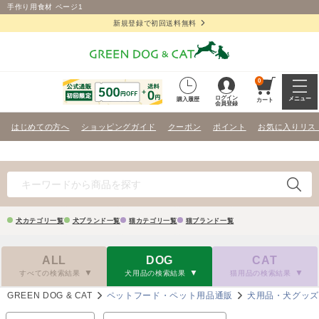
手作り用食材 ページ1
新規登録で初回送料無料
0
ログイン
メニュー
購入履歴
カート
会員登録
はじめての方へ
ショッピングガイド
クーポン
ポイント
お気に入りリス
犬カテゴリ一覧
犬ブランド一覧
猫カテゴリ一覧
猫ブランド一覧
ALL
DOG
CAT
すべての検索結果
犬用品の検索結果
猫用品の検索結果
GREEN DOG & CAT
ペットフード・ペット用品通販
犬用品・犬グッ