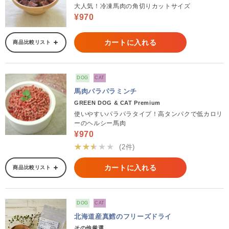
大人気！冷凍馬肉の角切りカットサイズ
¥970
カートに入れる
商品比較リスト
DOG
CAT
馬肉パラパラミンチ
GREEN DOG & CAT Premium
使いやすいパラパラタイプ！高タンパクで低カロリ
ーのヘルシー馬肉
¥970
★★★★★
(2件)
カートに入れる
商品比較リスト
DOG
CAT
北海道産真鱈のフリーズドライ
その他厳選