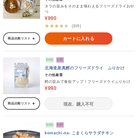
タラの旨みをそのまま味わえるフリーズドライおや
つ
¥990
★★★★★
(8件)
カートに入れる
商品比較リスト
DOG
CAT
北海道産真鱈のフリーズドライ ふりかけ
その他厳選
鱈の旨みで食欲アップ！フリーズドライふりかけ
¥990
商品比較リスト
現在、購入不可
DOG
CAT
komachi-na- こまくらサラダチキン