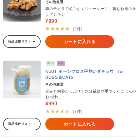
その他厳選
麹のチカラで柔らかくジューシーに。鶏むね肉のサ
ラダチキン
¥990
★★★★★
(2件)
カートに入れる
商品比較リスト
DOG
CAT
KUUT ボーンブロス平飼いダチョウ for
DOGS＆CATS
その他厳選
旨みと栄養たっぷり！水分補給や手づくりごはんの
お出汁に！
¥990
★★★★★
(7件)
カートに入れる
商品比較リスト