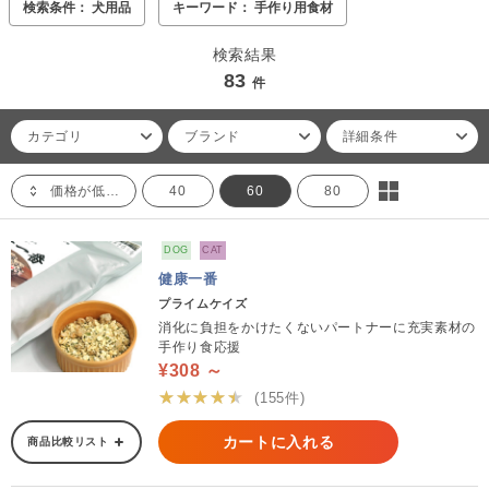
検索条件： 犬用品
キーワード： 手作り用食材
検索結果
83
件
カテゴリ
ブランド
詳細条件
価格が低い順
40
60
80
DOG
CAT
健康一番
プライムケイズ
消化に負担をかけたくないパートナーに充実素材の
手作り食応援
¥308 ～
★★★★★
(155件)
カートに入れる
商品比較リスト