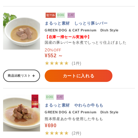
セール
DOG
CAT
まるっと素材 しっとり豚レバー
GREEN DOG & CAT Premium Dish Style
【在庫一掃セール実施中】
国産の豚レバーを水煮でしっとり仕上げました
20
%OFF
¥552 ～
★★★★★
(1件)
カートに入れる
商品比較リスト
DOG
CAT
まるっと素材 やわらか牛もも
GREEN DOG & CAT Premium Dish Style
熊本県産あか牛を使用した牛もも
¥690
★★★★★
(2件)