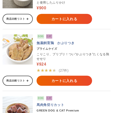
と使用したふりかけ
¥900
カートに入れる
商品比較リスト
DOG
CAT
無薬飼育鶏 かぶりつき
プライムケイズ
こりこり、プリプリ！つい“かぶりつき”たくなる鶏
せせり
¥924
★★★★★
(27件)
カートに入れる
商品比較リスト
DOG
CAT
馬肉角切りカット
GREEN DOG & CAT Premium