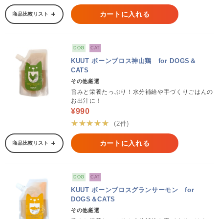
カートに入れる
商品比較リスト
DOG
CAT
KUUT ボーンブロス神山鶏 for DOGS＆
CATS
その他厳選
旨みと栄養たっぷり！水分補給や手づくりごはんの
お出汁に！
¥990
★★★★★
(2件)
カートに入れる
商品比較リスト
DOG
CAT
KUUT ボーンブロスグランサーモン for
DOGS＆CATS
その他厳選