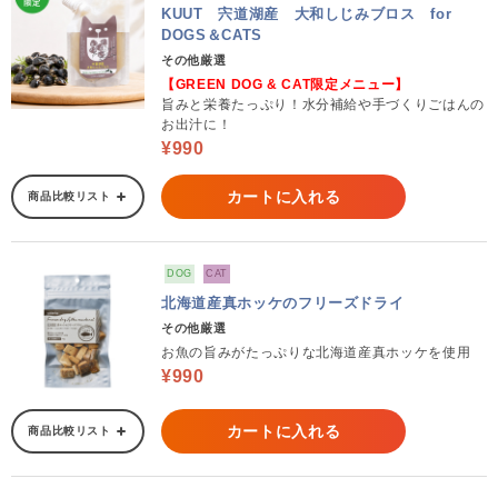
KUUT 宍道湖産 大和しじみブロス for
DOGS＆CATS
その他厳選
【GREEN DOG & CAT限定メニュー】
旨みと栄養たっぷり！水分補給や手づくりごはんの
お出汁に！
¥990
カートに入れる
商品比較リスト
DOG
CAT
北海道産真ホッケのフリーズドライ
その他厳選
お魚の旨みがたっぷりな北海道産真ホッケを使用
¥990
カートに入れる
商品比較リスト