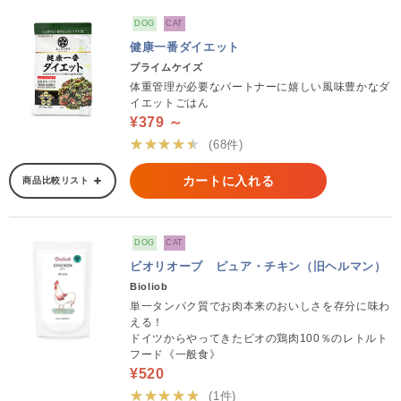
DOG
CAT
健康一番ダイエット
プライムケイズ
体重管理が必要なパートナーに嬉しい風味豊かなダ
イエットごはん
¥379 ～
★★★★★
(68件)
カートに入れる
商品比較リスト
DOG
CAT
ビオリオーブ ピュア・チキン（旧ヘルマン）
Bioliob
単一タンパク質でお肉本来のおいしさを存分に味わ
える！
ドイツからやってきたビオの鶏肉100％のレトルト
フード《一般食》
¥520
★★★★★
(1件)