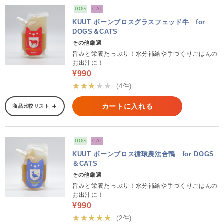
DOG
CAT
KUUT ボーンブロスグラスフェッド牛 for
DOGS＆CATS
その他厳選
旨みと栄養たっぷり！水分補給や手づくりごはんの
お出汁に！
¥990
★★★★★
(4件)
カートに入れる
商品比較リスト
DOG
CAT
KUUT ボーンブロス循環農法合鴨 for DOGS
＆CATS
その他厳選
旨みと栄養たっぷり！水分補給や手づくりごはんの
お出汁に！
¥990
★★★★★
(2件)