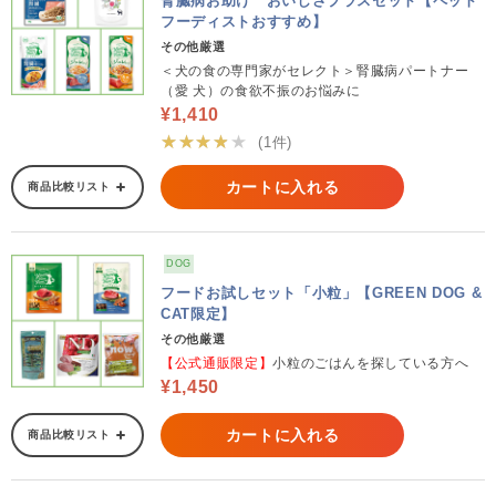
腎臓病お助け おいしさプラスセット【ペット
フーディストおすすめ】
その他厳選
＜犬の食の専門家がセレクト＞腎臓病パートナー
（愛 犬）の食欲不振のお悩みに
¥1,410
★★★★★
(1件)
カートに入れる
商品比較リスト
DOG
フードお試しセット「小粒」【GREEN DOG &
CAT限定】
その他厳選
【公式通販限定】
小粒のごはんを探している方へ
¥1,450
カートに入れる
商品比較リスト