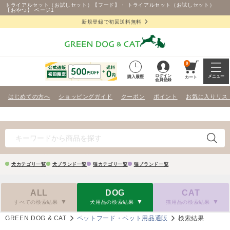
トライアルセット（お試しセット）【フード】・ トライアルセット（お試しセット）
【おやつ】 ページ1
新規登録で初回送料無料
0
ログイン
メニュー
購入履歴
カート
会員登録
はじめての方へ
ショッピングガイド
クーポン
ポイント
お気に入りリス
犬カテゴリ一覧
犬ブランド一覧
猫カテゴリ一覧
猫ブランド一覧
ALL
DOG
CAT
すべての検索結果
犬用品の検索結果
猫用品の検索結果
GREEN DOG & CAT
ペットフード・ペット用品通販
検索結果