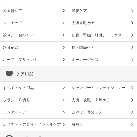
泌尿器ケア
胃腸ケア
シニアケア
皮膚被毛ケア
涙やけ・目のケア
心臓・腎臓・肝臓デトックス
水分補給
腰・関節ケア
ハーブサプリメント
オーナーグッズ
ケア用品
すべてのケア用品
シャンプー・コンディショナー
ブラシ・爪切り
皮膚・被毛・肉球ケア
デンタルケア
涙やけ・耳のケア
レメディ・アロマ・メンタルケア
虫対策