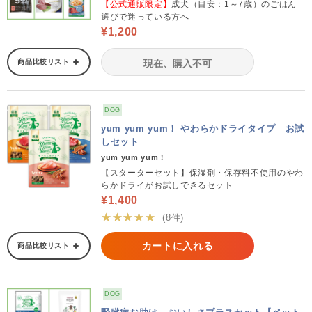
【公式通販限定】
成犬（目安：1～7歳）のごはん
選びで迷っている方へ
¥1,200
商品比較リスト
現在、購入不可
DOG
yum yum yum！ やわらかドライタイプ お試
しセット
yum yum yum！
【スターターセット】保湿剤・保存料不使用のやわ
らかドライがお試しできるセット
¥1,400
★★★★★
(8件)
カートに入れる
商品比較リスト
DOG