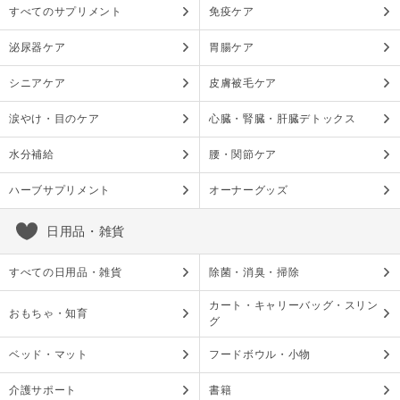
すべてのサプリメント
免疫ケア
泌尿器ケア
胃腸ケア
シニアケア
皮膚被毛ケア
涙やけ・目のケア
心臓・腎臓・肝臓デトックス
水分補給
腰・関節ケア
ハーブサプリメント
オーナーグッズ
日用品・雑貨
すべての日用品・雑貨
除菌・消臭・掃除
カート・キャリーバッグ・スリン
おもちゃ・知育
グ
ベッド・マット
フードボウル・小物
介護サポート
書籍