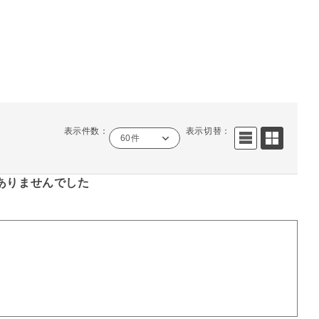
表示件数：
表示切替：
60件
ありませんでした