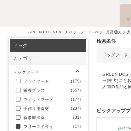
す
GREEN DOG & CAT
ペットフード・ペット用品通販
犬
検索条件
ドッグ
ドッグフード
カテゴリ
ドッグフード
GREEN D
ー(愛犬)にも
ドライフード
（175）
人間の食品と
栄養プラス
（357）
ウェットフード
（177）
手作り用食材
（237）
ピックアップブ
食事療法食
（31）
フリーズドライ
（17）