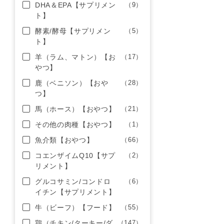
DHA＆EPA【サプリメン
（9）
ト】
酵素/酵母【サプリメン
（5）
ト】
羊（ラム、マトン）【お
（17）
やつ】
鹿（ベニソン）【おや
（28）
つ】
馬（ホース）【おやつ】
（21）
その他の肉種【おやつ】
（1）
魚介類【おやつ】
（66）
コエンザイムQ10【サプ
（2）
リメント】
グルコサミン/コンドロ
（6）
イチン【サプリメント】
牛（ビーフ）【フード】
（55）
鶏（チキン/ターキー/ダ
（147）