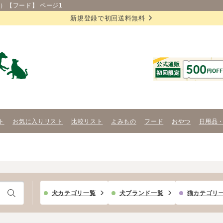
）【フード】 ページ1
新規登録で初回送料無料
ト
お気に入りリスト
比較リスト
よみもの
フード
おやつ
日用品
犬カテゴリ一覧
犬ブランド一覧
猫カテゴリ