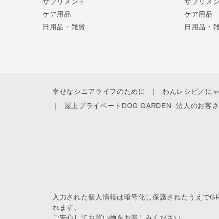
サプリメント
サプリメ
ケア用品
ケア用品
日用品・雑貨
日用品・
幸せなシニアライフのために
わんレシピ／に
屋上プライベートDOG GARDEN
法人のお客
入力された個人情報は暗号化し保護されたうえでGREE
れます。
ご安心してお買い物をお楽しみください。