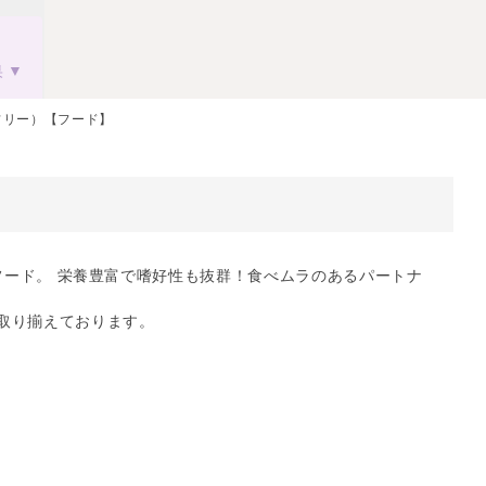
果
フリー）【フード】
ドライフード。 栄養豊富で嗜好性も抜群！食べムラのあるパートナ
取り揃えております。