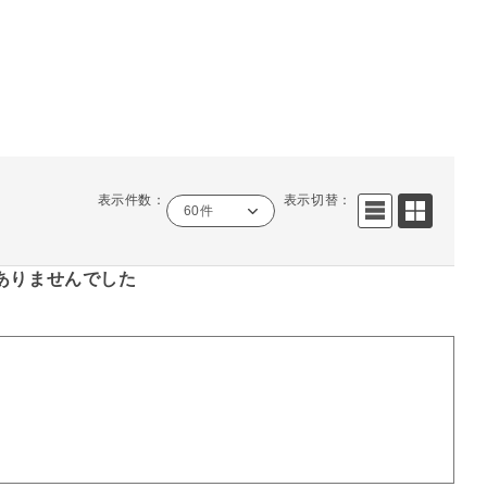
表示件数：
表示切替：
60件
ありませんでした