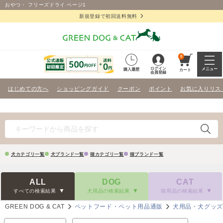
おやつ・ フリーズドライ ページ1
新規登録で初回送料無料
0
ログイン
メニュー
購入履歴
カート
会員登録
はじめての方へ
ショッピングガイド
クーポン
ポイント
お気に入りリス
犬カテゴリ一覧
犬ブランド一覧
猫カテゴリ一覧
猫ブランド一覧
ALL
DOG
CAT
すべての検索結果
犬用品の検索結果
猫用品の検索結果
GREEN DOG & CAT
ペットフード・ペット用品通販
犬用品・犬グッ