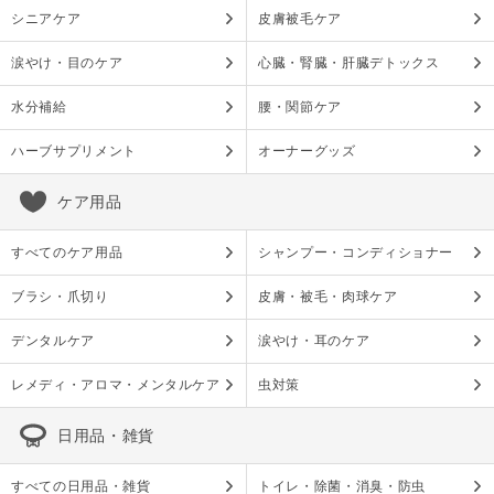
シニアケア
皮膚被毛ケア
涙やけ・目のケア
心臓・腎臓・肝臓デトックス
水分補給
腰・関節ケア
ハーブサプリメント
オーナーグッズ
ケア用品
すべてのケア用品
シャンプー・コンディショナー
ブラシ・爪切り
皮膚・被毛・肉球ケア
デンタルケア
涙やけ・耳のケア
レメディ・アロマ・メンタルケア
虫対策
日用品・雑貨
すべての日用品・雑貨
トイレ・除菌・消臭・防虫