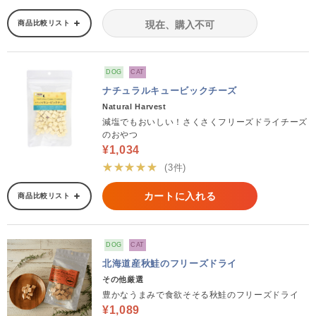
商品比較リスト
現在、購入不可
DOG
CAT
ナチュラルキュービックチーズ
Natural Harvest
減塩でもおいしい！さくさくフリーズドライチーズ
のおやつ
¥1,034
★★★★★
(3件)
カートに入れる
商品比較リスト
DOG
CAT
北海道産秋鮭のフリーズドライ
その他厳選
豊かなうまみで食欲そそる秋鮭のフリーズドライ
¥1,089