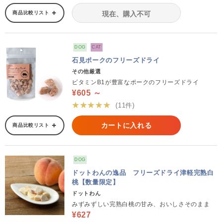
商品比較リスト
現在、購入不可
DOG
CAT
石見ポークのフリーズドライ
その他厳選
ビタミンB1が豊富なポークのフリーズドライ
¥605 ～
★★★★★
(11件)
カートに入れる
商品比較リスト
DOG
ドットわんの逸品 フリーズドライ津軽完熟白
桃【数量限定】
ドットわん
みずみずしい完熟白桃の甘み、おいしさそのまま
¥627