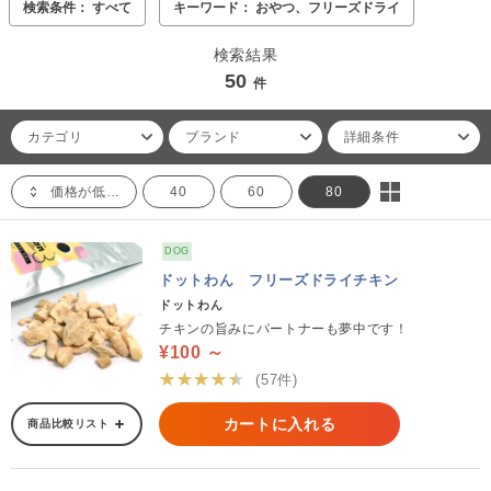
検索条件： すべて
キーワード： おやつ、フリーズドライ
検索結果
50
件
カテゴリ
ブランド
詳細条件
価格が低い順
40
60
80
DOG
ドットわん フリーズドライチキン
ドットわん
チキンの旨みにパートナーも夢中です！
¥100 ～
★★★★★
(57件)
カートに入れる
商品比較リスト