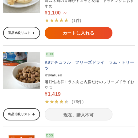
鶏ムネ肉の旨味がギュッと凝縮！トッピングにおす
すめ
¥1,100 ～
★★★★★
(1件)
カートに入れる
商品比較リスト
DOG
K9ナチュラル フリーズドライ ラム・トリー
ツ
K9Natural
嗜好性抜群！ラム肉と内臓だけのフリーズドライお
やつ
¥1,419
★★★★★
(76件)
商品比較リスト
現在、購入不可
DOG