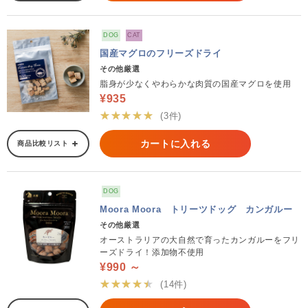
DOG
CAT
国産マグロのフリーズドライ
その他厳選
脂身が少なくやわらかな肉質の国産マグロを使用
¥935
★★★★★
(3件)
カートに入れる
商品比較リスト
DOG
Moora Moora トリーツドッグ カンガルー
その他厳選
オーストラリアの大自然で育ったカンガルーをフリ
ーズドライ！添加物不使用
¥990 ～
★★★★★
(14件)