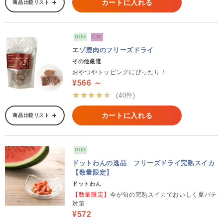
カートに入れる
商品比較リスト
DOG
CAT
エゾ鹿肉のフリーズドライ
その他厳選
おやつやトッピングにぴったり！
¥566 ～
★★★★★
(40件)
カートに入れる
商品比較リスト
DOG
ドットわんの逸品 フリーズドライ完熟スイカ
【数量限定】
ドットわん
【数量限定】
今が旬の完熟スイカでおいしく夏バテ
対策
¥572