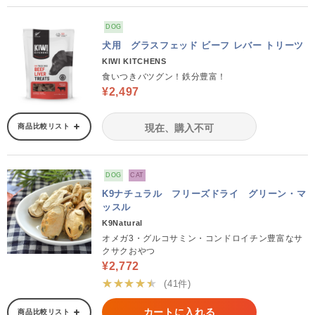
DOG
犬用 グラスフェッド ビーフ レバー トリーツ
KIWI KITCHENS
食いつきバツグン！鉄分豊富！
¥2,497
商品比較リスト
現在、購入不可
DOG
CAT
K9ナチュラル フリーズドライ グリーン・マ
ッスル
K9Natural
オメガ3・グルコサミン・コンドロイチン豊富なサ
クサクおやつ
¥2,772
★★★★★
(41件)
カートに入れる
商品比較リスト