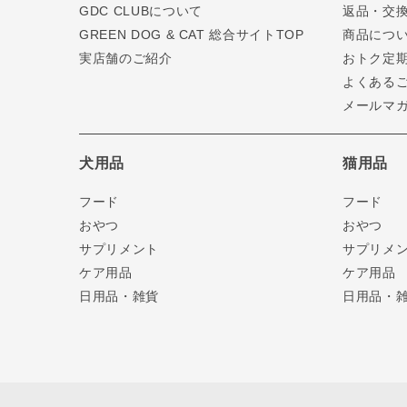
GDC CLUBについて
返品・交
GREEN DOG & CAT 総合サイトTOP
商品につ
実店舗のご紹介
おトク定
よくある
メールマ
犬用品
猫用品
フード
フード
おやつ
おやつ
サプリメント
サプリメ
ケア用品
ケア用品
日用品・雑貨
日用品・