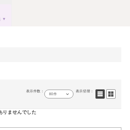
果
表示件数：
表示切替：
80件
ありませんでした