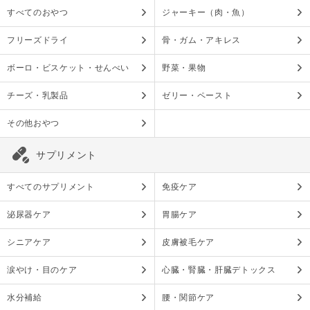
すべてのおやつ
ジャーキー（肉・魚）
フリーズドライ
骨・ガム・アキレス
ボーロ・ビスケット・せんべい
野菜・果物
チーズ・乳製品
ゼリー・ペースト
その他おやつ
サプリメント
すべてのサプリメント
免疫ケア
泌尿器ケア
胃腸ケア
シニアケア
皮膚被毛ケア
涙やけ・目のケア
心臓・腎臓・肝臓デトックス
水分補給
腰・関節ケア