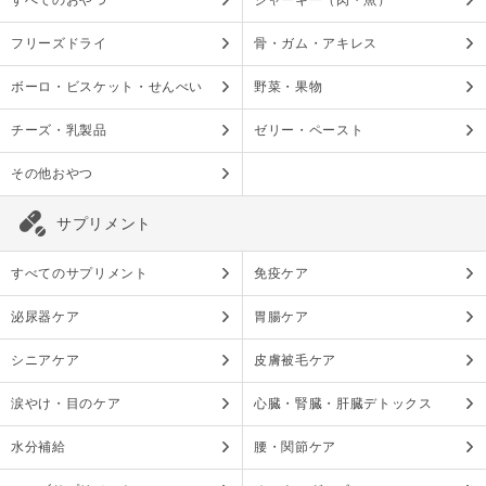
すべてのおやつ
ジャーキー（肉・魚）
フリーズドライ
骨・ガム・アキレス
ボーロ・ビスケット・せんべい
野菜・果物
チーズ・乳製品
ゼリー・ペースト
その他おやつ
サプリメント
すべてのサプリメント
免疫ケア
泌尿器ケア
胃腸ケア
シニアケア
皮膚被毛ケア
涙やけ・目のケア
心臓・腎臓・肝臓デトックス
水分補給
腰・関節ケア