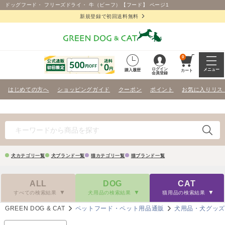
ドッグフード・ フリーズドライ・ 牛（ビーフ）【フード】 ページ1
新規登録で初回送料無料
0
ログイン
メニュー
購入履歴
カート
会員登録
はじめての方へ
ショッピングガイド
クーポン
ポイント
お気に入りリス
犬カテゴリ一覧
犬ブランド一覧
猫カテゴリ一覧
猫ブランド一覧
ALL
DOG
CAT
すべての検索結果
犬用品の検索結果
猫用品の検索結果
GREEN DOG & CAT
ペットフード・ペット用品通販
犬用品・犬グッ