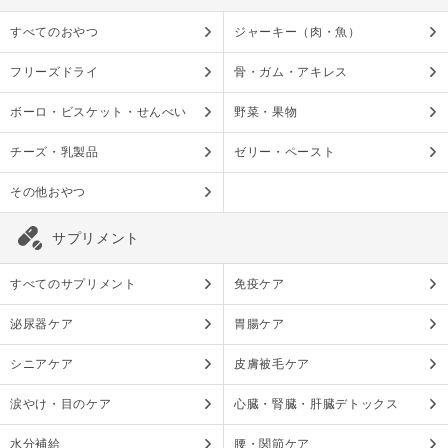
すべてのおやつ
ジャーキー（肉・魚）
フリーズドライ
骨・ガム・アキレス
ボーロ・ビスケット・せんべい
野菜・果物
チーズ・乳製品
ゼリー・ペースト
その他おやつ
サプリメント
すべてのサプリメント
免疫ケア
泌尿器ケア
胃腸ケア
シニアケア
皮膚被毛ケア
涙やけ・目のケア
心臓・腎臓・肝臓デトックス
水分補給
腰・関節ケア