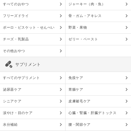
すべてのおやつ
ジャーキー（肉・魚）
フリーズドライ
骨・ガム・アキレス
ボーロ・ビスケット・せんべい
野菜・果物
チーズ・乳製品
ゼリー・ペースト
その他おやつ
サプリメント
すべてのサプリメント
免疫ケア
泌尿器ケア
胃腸ケア
シニアケア
皮膚被毛ケア
涙やけ・目のケア
心臓・腎臓・肝臓デトックス
水分補給
腰・関節ケア