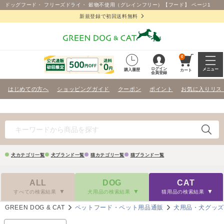
ドッグフード・ フリーズドライ・ 穀物不使用（グレインフリー）【フード】 ページ1
新規登録で初回送料無料
0
ログイン
メニュー
購入履歴
カート
会員登録
はじめての方へ
ショッピングガイド
クーポン
ポイント
お気に入りリス
犬カテゴリ一覧
犬ブランド一覧
猫カテゴリ一覧
猫ブランド一覧
ALL
DOG
CAT
すべての検索結果
犬用品の検索結果
猫用品の検索結果
GREEN DOG & CAT
ペットフード・ペット用品通販
犬用品・犬グッ