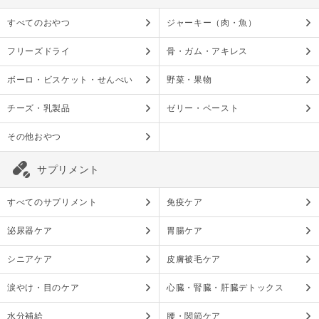
すべてのおやつ
ジャーキー（肉・魚）
フリーズドライ
骨・ガム・アキレス
ボーロ・ビスケット・せんべい
野菜・果物
チーズ・乳製品
ゼリー・ペースト
その他おやつ
サプリメント
すべてのサプリメント
免疫ケア
泌尿器ケア
胃腸ケア
シニアケア
皮膚被毛ケア
涙やけ・目のケア
心臓・腎臓・肝臓デトックス
水分補給
腰・関節ケア