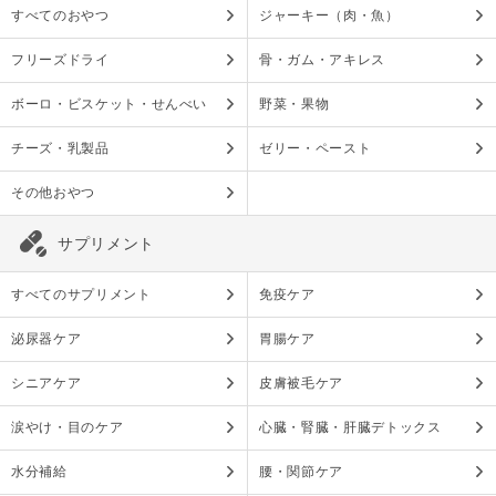
すべてのおやつ
ジャーキー（肉・魚）
フリーズドライ
骨・ガム・アキレス
ボーロ・ビスケット・せんべい
野菜・果物
チーズ・乳製品
ゼリー・ペースト
その他おやつ
サプリメント
すべてのサプリメント
免疫ケア
泌尿器ケア
胃腸ケア
シニアケア
皮膚被毛ケア
涙やけ・目のケア
心臓・腎臓・肝臓デトックス
水分補給
腰・関節ケア