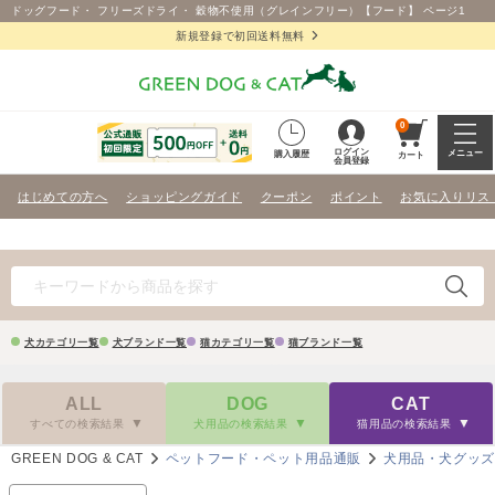
ドッグフード・ フリーズドライ・ 穀物不使用（グレインフリー）【フード】 ページ1
新規登録で初回送料無料
0
ログイン
メニュー
購入履歴
カート
会員登録
はじめての方へ
ショッピングガイド
クーポン
ポイント
お気に入りリス
犬カテゴリ一覧
犬ブランド一覧
猫カテゴリ一覧
猫ブランド一覧
ALL
DOG
CAT
すべての検索結果
犬用品の検索結果
猫用品の検索結果
GREEN DOG & CAT
ペットフード・ペット用品通販
犬用品・犬グッ