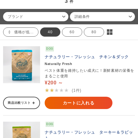
3
件
ブランド
詳細条件
価格が低い順
40
60
80
DOG
ナチュラリー・フレッシュ チキン＆ダック
Naturally Fresh
ベスト体重を維持したい成犬に！新鮮素材の栄養を
まるごと使用
¥200 ～
★★★★★
(1件)
カートに入れる
商品比較リスト
DOG
ナチュラリー・フレッシュ ターキー＆ラビッ