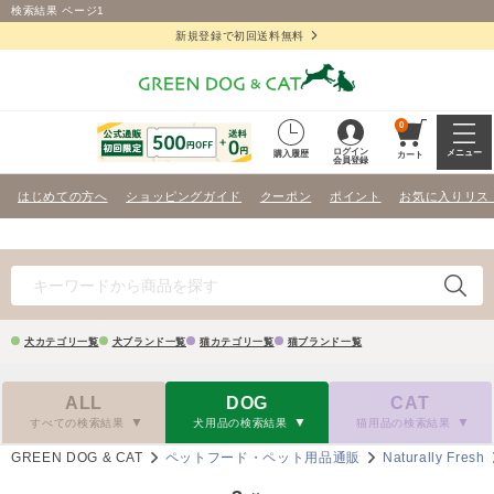
検索結果 ページ1
新規登録で初回送料無料
0
ログイン
メニュー
購入履歴
カート
会員登録
はじめての方へ
ショッピングガイド
クーポン
ポイント
お気に入りリス
犬カテゴリ一覧
犬ブランド一覧
猫カテゴリ一覧
猫ブランド一覧
ALL
DOG
CAT
すべての検索結果
犬用品の検索結果
猫用品の検索結果
GREEN DOG & CAT
ペットフード・ペット用品通販
Naturally Fresh