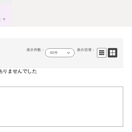
果
表示件数：
表示切替：
40件
ありませんでした