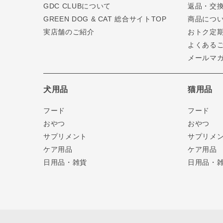
GDC CLUBについて
返品・交
GREEN DOG & CAT 総合サイトTOP
商品につ
実店舗のご紹介
おトク定
よくある
メールマ
犬用品
猫用品
フード
フード
おやつ
おやつ
サプリメント
サプリメ
ケア用品
ケア用品
日用品・雑貨
日用品・