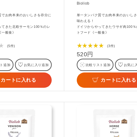
Bioliob
質でお肉本来のおいしさを存分に
単一タンパク質でお肉本来のおいし
味わえる！
ってきた北欧サーモン100％のレ
ドイツからやってきたウサギ肉100％
《一般食》
トフード《一般食》
★
★★★★★
(5件)
(3件)
520円
ト追加
お気に入り追加
比較リスト追加
お気に
カートに入れる
カートに入れる