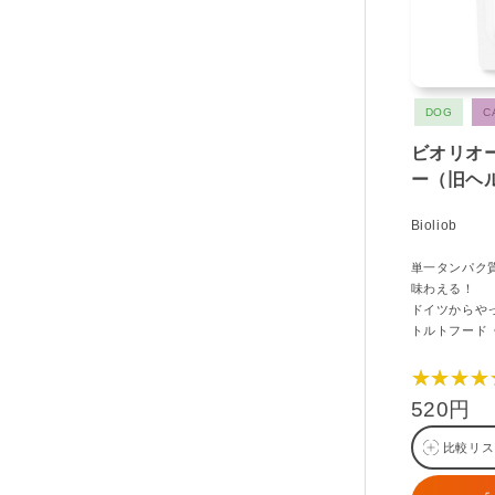
DOG
C
ビオリオ
ー（旧ヘ
Bioliob
単一タンパク
味わえる！
ドイツからや
トルトフード
★★★★
520円
比較リス