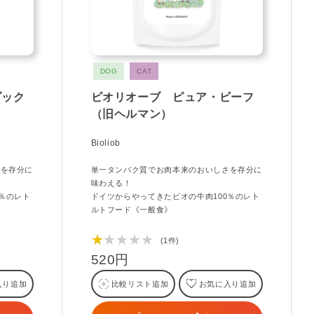
DOG
CAT
ダック
ビオリオーブ ピュア・ビーフ
（旧ヘルマン）
Bioliob
さを存分に
単一タンパク質でお肉本来のおいしさを存分に
味わえる！
％のレト
ドイツからやってきたビオの牛肉100％のレト
ルトフード《一般食》
★★★★★
(1件)
520円
入り追加
比較リスト追加
お気に入り追加