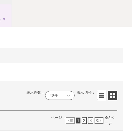
果
表示件数：
表示切替：
40件
ページ：
全3ペ
1
2
3
前
次
ージ