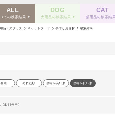
ALL
DOG
CAT
べての検索結果
犬用品の検索結果
猫用品の検索結
用品・犬グッズ
キャットフード
手作り用食材
検索結果
新着順
売れ筋順
価格が高い順
価格が低い順
表示（全83件中）