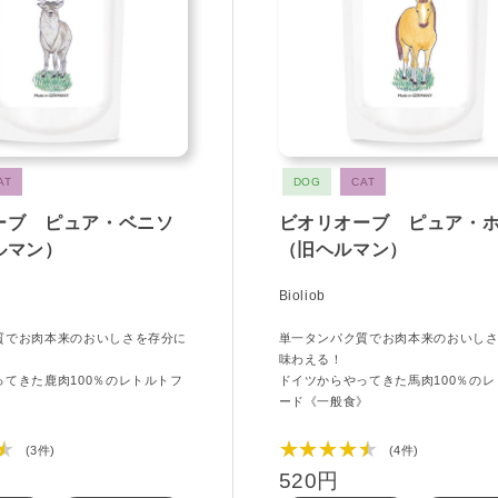
AT
DOG
CAT
ーブ ピュア・ベニソ
ビオリオーブ ピュア・
ルマン）
（旧ヘルマン）
Bioliob
質でお肉本来のおいしさを存分に
単一タンパク質でお肉本来のおいし
味わえる！
ってきた鹿肉100％のレトルトフ
ドイツからやってきた馬肉100％のレ
》
ード《一般食》
★
★★★★★
(3件)
(4件)
520円