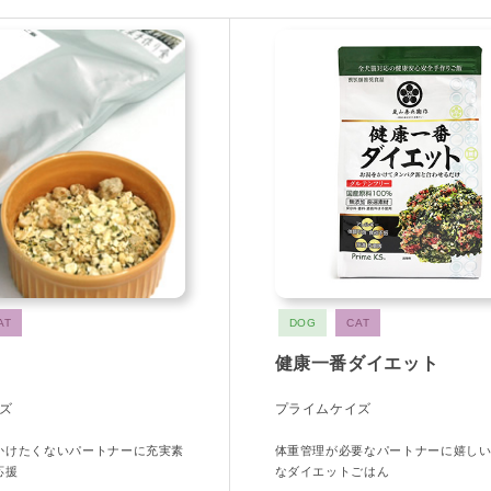
AT
DOG
CAT
健康一番ダイエット
ズ
プライムケイズ
かけたくないパートナーに充実素
体重管理が必要なパートナーに嬉し
応援
なダイエットごはん