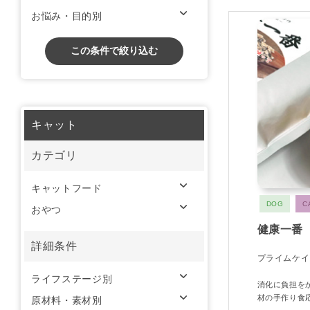
お悩み・目的別
この条件で絞り込む
キャット
カテゴリ
キャットフード
DOG
C
おやつ
健康一番
詳細条件
プライムケイ
ライフステージ別
消化に負担を
材の手作り食
原材料・素材別