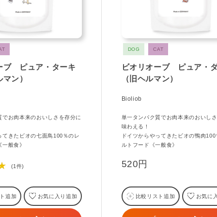
AT
DOG
CAT
ーブ ピュア・ターキ
ビオリオーブ ピュア・
ルマン）
（旧ヘルマン）
Bioliob
質でお肉本来のおいしさを存分に
単一タンパク質でお肉本来のおいし
味わえる！
ってきたビオの七面鳥100％のレ
ドイツからやってきたビオの鴨肉100
《一般食》
ルトフード《一般食》
520円
★
(1件)
ト追加
お気に入り追加
比較リスト追加
お気に