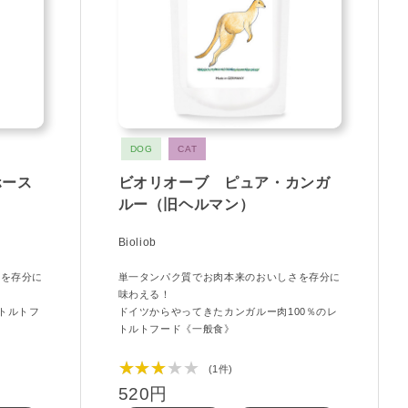
DOG
CAT
ホース
ビオリオーブ ピュア・カンガ
ルー（旧ヘルマン）
Bioliob
さを存分に
単一タンパク質でお肉本来のおいしさを存分に
味わえる！
トルトフ
ドイツからやってきたカンガルー肉100％のレ
トルトフード《一般食》
★★★★★
(1件)
520円