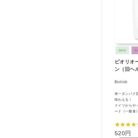
DOG
C
ビオリオ
ン（旧ヘ
Bioliob
単一タンパク
味わえる！
ドイツからや
ード《一般食
★★★★
520円