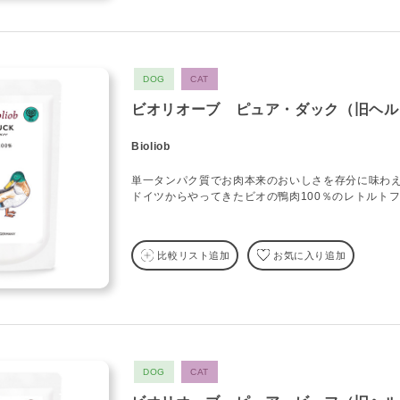
DOG
CAT
ビオリオーブ ピュア・ダック（旧ヘル
Bioliob
単一タンパク質でお肉本来のおいしさを存分に味わ
ドイツからやってきたビオの鴨肉100％のレトルト
比較リスト追加
お気に入り追加
DOG
CAT