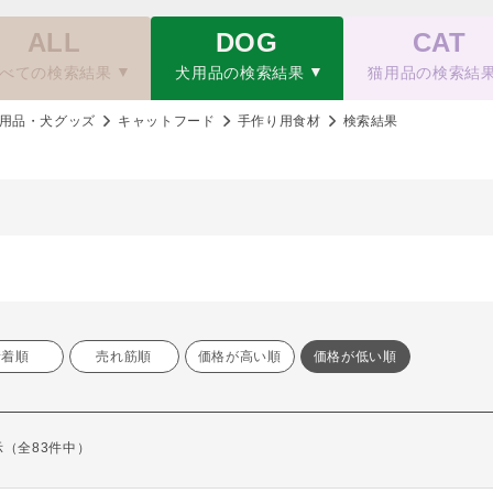
ALL
DOG
CAT
べての検索結果
犬用品の検索結果
猫用品の検索結
用品・犬グッズ
キャットフード
手作り用食材
検索結果
新着順
売れ筋順
価格が高い順
価格が低い順
表示（全83件中）