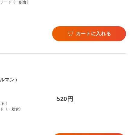
トフード《一般食》
カートに入れる
ルマン）
520円
える！
ード《一般食》