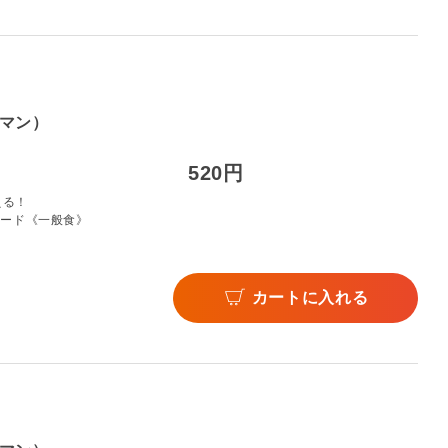
マン）
520円
える！
フード《一般食》
カートに入れる