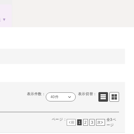
果
表示件数：
表示切替：
40件
ページ：
全3ペ
1
2
3
前
次
ージ