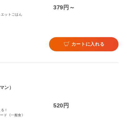
379円～
イエットごはん
カートに入れる
マン）
520円
える！
フード《一般食》