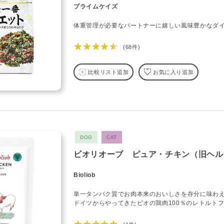
プライムケイズ
体重管理が必要なパートナーに嬉しい風味豊かなダ
★★★★★
(68件)
比較リスト追加
お気に入り追加
DOG
CAT
ビオリオーブ ピュア・チキン（旧ヘル
Bioliob
単一タンパク質でお肉本来のおいしさを存分に味わ
ドイツからやってきたビオの鶏肉100％のレトルト