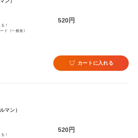
マン）
520円
える！
フード《一般食》
カートに入れる
ルマン）
520円
える！