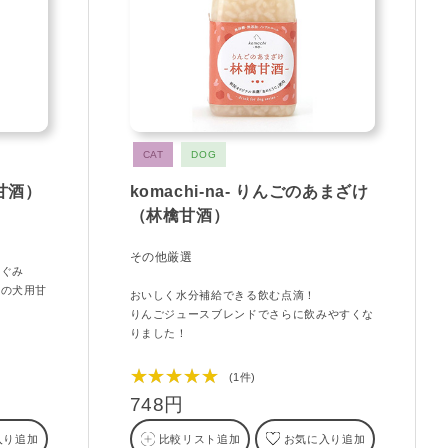
CAT
DOG
（甘酒）
komachi-na- りんごのあまざけ
（林檎甘酒）
その他厳選
めぐみ
加の犬用甘
おいしく水分補給できる飲む点滴！
りんごジュースブレンドでさらに飲みやすくな
りました！
★★★★★
(1件)
748円
入り追加
比較リスト追加
お気に入り追加