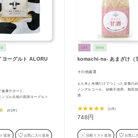
OG
CAT
DOG
ヨーグルト ALORU
komachi-na- あまざけ
その他厳選
もち米と米麹だけでつくった栄養の
ノンアルコール、砂糖不使用、無添
で健康サポート。
酒
モンゴル伝統の固形ヨーグルト
★★★★★
(1件)
★
(61件)
748円
ト追加
お気に入り追加
比較リスト追加
お気に