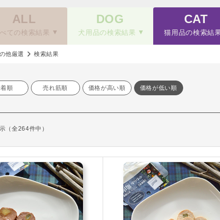
ALL
DOG
CAT
べての検索結果
犬用品の検索結果
猫用品の検索結
の他厳選
検索結果
新着順
売れ筋順
価格が高い順
価格が低い順
を表示（全264件中）