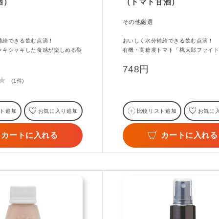
酒）
（トマト甘酒）
その他厳選
補給できる飲む点滴！
おいしく水分補給できる飲む点滴！
ャキシャキした食感が楽しめる梨
有機・高糖度トマト「桃太郎ファイ
748円
★
(1件)
ト追加
お気に入り追加
比較リスト追加
お気に
カートに入れる
カートに入れる