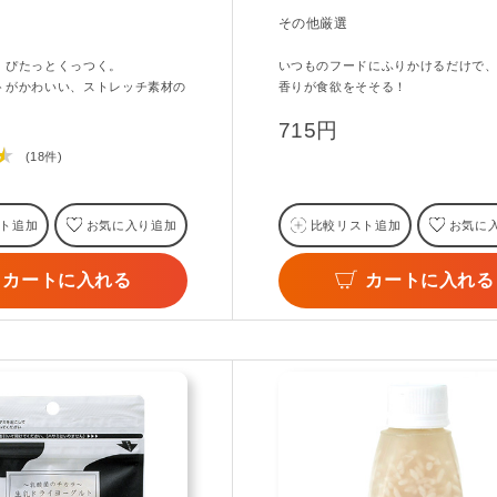
その他厳選
、ぴたっとくっつく。
いつものフードにふりかけるだけで
トがかわいい、ストレッチ素材の
香りが食欲をそそる！
715円
★
(18件)
ト追加
お気に入り追加
比較リスト追加
お気に
カートに入れる
カートに入れる