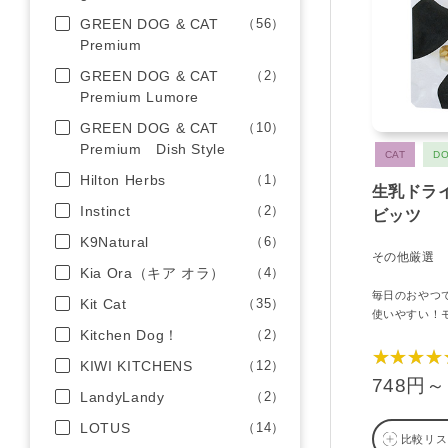
GREEN DOG & CAT
（56）
Premium
GREEN DOG & CAT
（2）
Premium Lumore
GREEN DOG & CAT
（10）
Premium Dish Style
CAT
D
Hilton Herbs
（1）
生乳ドライ
Instinct
（2）
ビッツ
K9Natural
（6）
その他厳選
Kia Ora（キア オラ）
（4）
毎日のおやつ
Kit Cat
（35）
使いやすい！
Kitchen Dog！
（2）
★★★★
KIWI KITCHENS
（12）
748円～
LandyLandy
（2）
LOTUS
（14）
比較リス