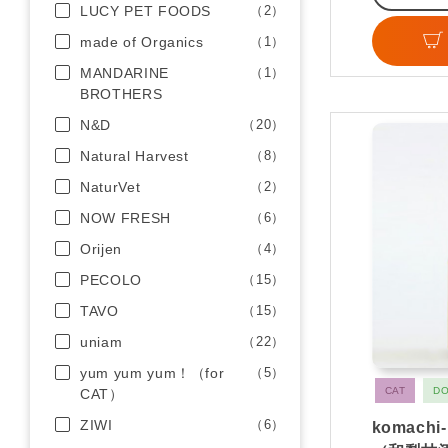
LUCY PET FOODS
（2）
made of Organics
（1）
MANDARINE
（1）
BROTHERS
N&D
（20）
Natural Harvest
（8）
NaturVet
（2）
NOW FRESH
（6）
Orijen
（4）
PECOLO
（15）
TAVO
（15）
uniam
（22）
yum yum yum！（for
（5）
CAT
D
CAT）
ZIWI
（6）
komach