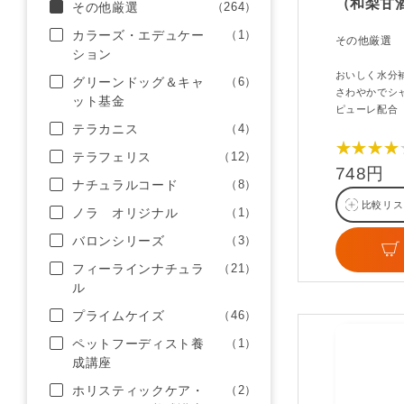
（和梨甘
その他厳選
（264）
カラーズ・エデュケー
（1）
その他厳選
ション
おいしく水分
グリーンドッグ＆キャ
（6）
さわやかでシ
ット基金
ピューレ配合
テラカニス
（4）
★★★★
テラフェリス
（12）
748円
ナチュラルコード
（8）
比較リス
ノラ オリジナル
（1）
バロンシリーズ
（3）
フィーラインナチュラ
（21）
ル
プライムケイズ
（46）
ペットフーディスト養
（1）
成講座
ホリスティックケア・
（2）