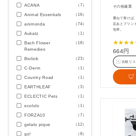
ACANA
（7）
その他厳選
Animal Essentials
（16）
重ねて巻けば
animonda
（74）
足あとプリン
包帯。
Aukatz
（1）
★★★★
Bach Flower
（18）
Remedies
664円
Bioliob
（23）
比較リス
C-Derm
（1）
Country Road
（1）
EARTHLEAF
（3）
ECLECTIC Pets
（1）
ecololo
（1）
FORZA10
（7）
gelato pique
（12）
go!
（8）