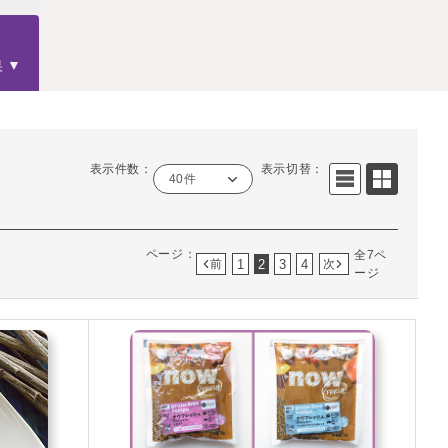
果
表示件数：
表示切替：
40件
ページ：
全7ペ
1
2
3
4
前
次
ージ