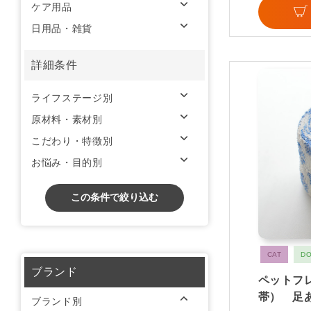
ケア用品
日用品・雑貨
詳細条件
ライフステージ別
原材料・素材別
こだわり・特徴別
お悩み・目的別
この条件で絞り込む
CAT
D
ブランド
ペットフ
帯） 足
ブランド別