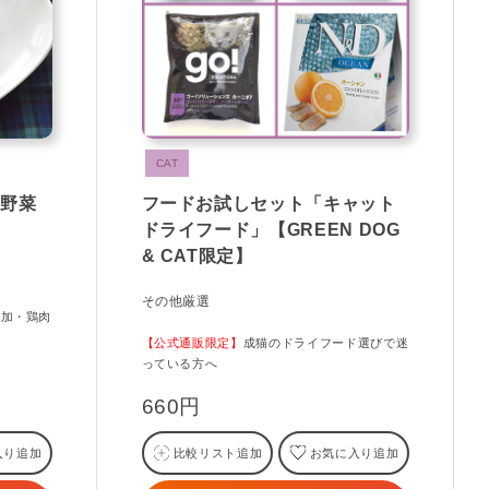
CAT
産野菜
フードお試しセット「キャット
ドライフード」【GREEN DOG
& CAT限定】
その他厳選
添加・鶏肉
【公式通販限定】
成猫のドライフード選びで迷
っている方へ
660円
入り追加
比較リスト追加
お気に入り追加