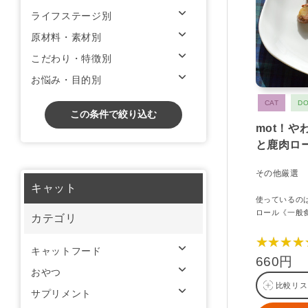
ライフステージ別
原材料・素材別
こだわり・特徴別
お悩み・目的別
CAT
D
この条件で絞り込む
mot！
と鹿肉ロ
その他厳選
キャット
使っているの
ロール《一般
カテゴリ
★★★★
キャットフード
660円
おやつ
比較リス
サプリメント