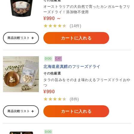
その他厳選
オーストラリアの大自然で育ったカンガルーをフリ
ーズドライ！添加物不使用
¥990 ～
★★★★★
(14件)
カートに入れる
商品比較リスト
DOG
CAT
北海道産真鱈のフリーズドライ
その他厳選
タラの旨みをそのまま味わえるフリーズドライおや
つ
¥990
★★★★★
(8件)
カートに入れる
商品比較リスト
DOG