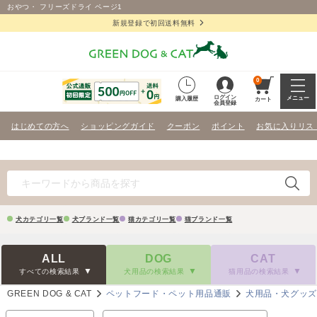
おやつ・ フリーズドライ ページ1
新規登録で初回送料無料
0
ログイン
メニュー
購入履歴
カート
会員登録
はじめての方へ
ショッピングガイド
クーポン
ポイント
お気に入りリス
犬カテゴリ一覧
犬ブランド一覧
猫カテゴリ一覧
猫ブランド一覧
ALL
DOG
CAT
すべての検索結果
犬用品の検索結果
猫用品の検索結果
GREEN DOG & CAT
ペットフード・ペット用品通販
犬用品・犬グッ