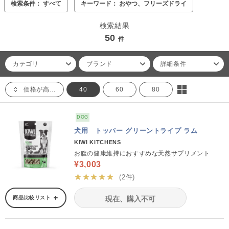
検索条件： すべて
キーワード： おやつ、フリーズドライ
検索結果
50
件
カテゴリ
ブランド
詳細条件
価格が高い順
40
60
80
DOG
犬用 トッパー グリーントライプ ラム
KIWI KITCHENS
お腹の健康維持におすすめな天然サプリメント
¥3,003
★★★★★
(2件)
商品比較リスト
現在、購入不可