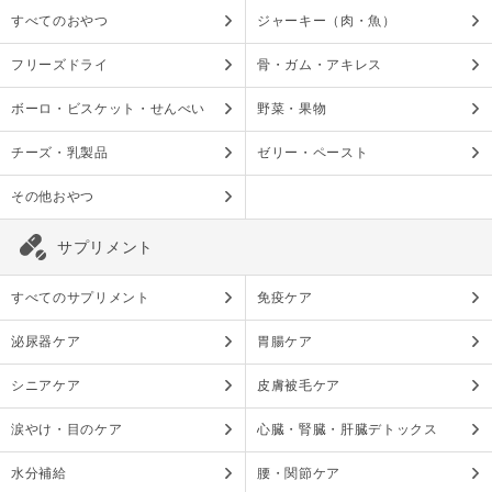
すべてのおやつ
ジャーキー（肉・魚）
フリーズドライ
骨・ガム・アキレス
ボーロ・ビスケット・せんべい
野菜・果物
チーズ・乳製品
ゼリー・ペースト
その他おやつ
サプリメント
すべてのサプリメント
免疫ケア
泌尿器ケア
胃腸ケア
シニアケア
皮膚被毛ケア
涙やけ・目のケア
心臓・腎臓・肝臓デトックス
水分補給
腰・関節ケア