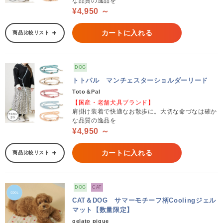
な品質の逸品を
¥4,950 ～
カートに入れる
商品比較リスト
DOG
トトパル マンチェスターショルダーリード
Toto＆Pal
【国産・老舗犬具ブランド】
肩掛け装着で快適なお散歩に。大切な命づなは確か
な品質の逸品を
¥4,950 ～
カートに入れる
商品比較リスト
DOG
CAT
CAT＆DOG サマーモチーフ柄Coolingジェル
マット【数量限定】
gelato pique