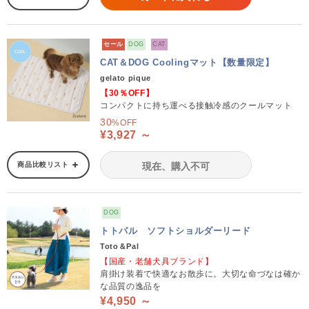
セール
DOG
CAT
CAT＆DOG Coolingマット【数量限定】
gelato pique
【30％OFF】
コンパクトに持ち運べる接触冷感のクールマット
30
%OFF
¥3,927 ～
商品比較リスト
現在、購入不可
DOG
トトパル ソフトショルダーリード
Toto＆Pal
【国産・老舗犬具ブランド】
肩掛け装着で快適なお散歩に。大切な命づなは確か
な品質の逸品を
¥4,950 ～