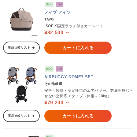
DOG
CAT
メイブ アイソ
TAVO
ISOFIX固定ラッチ付きカーシート
¥82,500 ～
カートに入れる
商品比較リスト
DOG
CAT
AIRBUGGY DOME3 SET
その他厳選
安全・軽快・安定性◎のエアバギー。窮屈を感じさ
せない空間広々タイプ（体重～20kg）
¥79,200 ～
カートに入れる
商品比較リスト