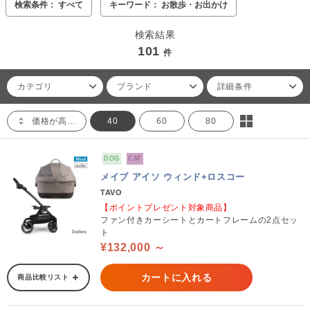
検索条件： すべて
キーワード： お散歩・お出かけ
検索結果
101
件
カテゴリ
ブランド
詳細条件
価格が高い順
40
60
80
DOG
CAT
メイブ アイソ ウィンド+ロスコー
TAVO
【ポイントプレゼント対象商品】
ファン付きカーシートとカートフレームの2点セッ
ト
¥132,000 ～
カートに入れる
商品比較リスト