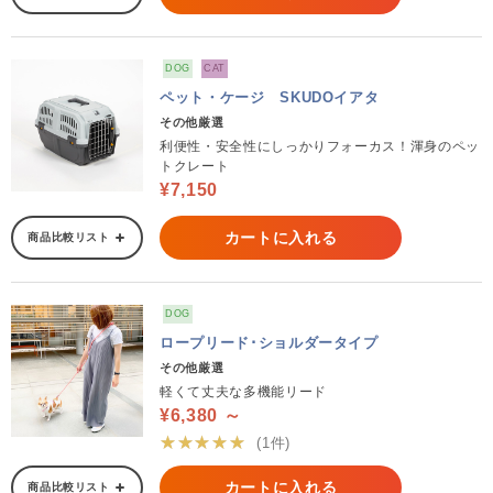
DOG
CAT
ペット・ケージ SKUDOイアタ
その他厳選
利便性・安全性にしっかりフォーカス！渾身のペッ
トクレート
¥7,150
カートに入れる
商品比較リスト
DOG
ロープリード･ショルダータイプ
その他厳選
軽くて丈夫な多機能リード
¥6,380 ～
★★★★★
(1件)
カートに入れる
商品比較リスト