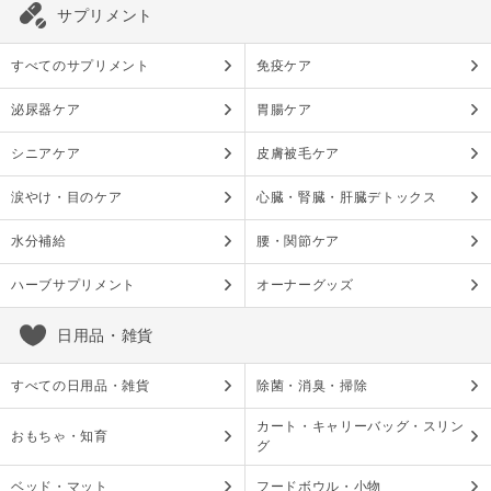
サプリメント
すべてのサプリメント
免疫ケア
泌尿器ケア
胃腸ケア
シニアケア
皮膚被毛ケア
涙やけ・目のケア
心臓・腎臓・肝臓デトックス
水分補給
腰・関節ケア
ハーブサプリメント
オーナーグッズ
日用品・雑貨
すべての日用品・雑貨
除菌・消臭・掃除
カート・キャリーバッグ・スリン
おもちゃ・知育
グ
ベッド・マット
フードボウル・小物