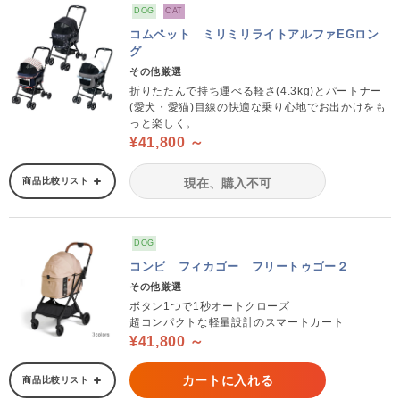
DOG
CAT
コムペット ミリミリライトアルファEGロン
グ
その他厳選
折りたたんで持ち運べる軽さ(4.3kg)とパートナー
(愛犬・愛猫)目線の快適な乗り心地でお出かけをも
っと楽しく。
¥41,800 ～
商品比較リスト
現在、購入不可
DOG
コンビ フィカゴー フリートゥゴー２
その他厳選
ボタン1つで1秒オートクローズ
超コンパクトな軽量設計のスマートカート
¥41,800 ～
カートに入れる
商品比較リスト