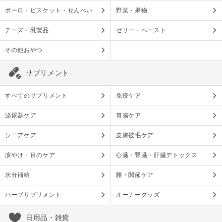
ボーロ・ビスケット・せんべい
野菜・果物
チーズ・乳製品
ゼリー・ペースト
その他おやつ
サプリメント
すべてのサプリメント
免疫ケア
泌尿器ケア
胃腸ケア
シニアケア
皮膚被毛ケア
涙やけ・目のケア
心臓・腎臓・肝臓デトックス
水分補給
腰・関節ケア
ハーブサプリメント
オーナーグッズ
日用品・雑貨