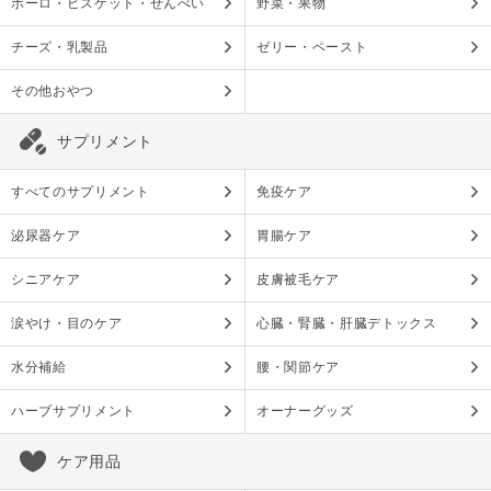
ボーロ・ビスケット・せんべい
野菜・果物
チーズ・乳製品
ゼリー・ペースト
その他おやつ
サプリメント
すべてのサプリメント
免疫ケア
泌尿器ケア
胃腸ケア
シニアケア
皮膚被毛ケア
涙やけ・目のケア
心臓・腎臓・肝臓デトックス
水分補給
腰・関節ケア
ハーブサプリメント
オーナーグッズ
ケア用品