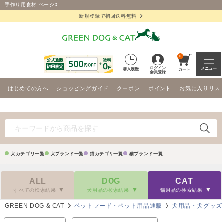
手作り用食材 ページ3
新規登録で初回送料無料
0
ログイン
メニュー
購入履歴
カート
会員登録
はじめての方へ
ショッピングガイド
クーポン
ポイント
お気に入りリス
犬カテゴリ一覧
犬ブランド一覧
猫カテゴリ一覧
猫ブランド一覧
ALL
DOG
CAT
すべての検索結果
犬用品の検索結果
猫用品の検索結果
GREEN DOG & CAT
ペットフード・ペット用品通販
犬用品・犬グッ