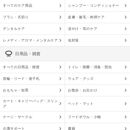
すべてのケア用品
シャンプー・コンディショナー
ブラシ・爪切り
皮膚・被毛・肉球ケア
デンタルケア
涙やけ・耳のケア
レメディ・アロマ・メンタルケア
虫対策
日用品・雑貨
すべての日用品・雑貨
トイレ・除菌・消臭・防虫
首輪・リード・迷子札
ウェア・グッズ
おもちゃ・知育
お散歩・お出かけ
カート・キャリーバッグ・スリン
ベッド・マット
グ
ケージ・サークル
フードボウル・小物
介護サポート
書籍