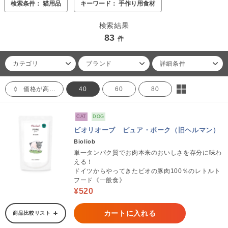
検索条件： 猫用品
キーワード： 手作り用食材
検索結果
83
件
カテゴリ
ブランド
詳細条件
価格が高い順
40
60
80
CAT
DOG
ビオリオーブ ピュア・ポーク（旧ヘルマン）
Bioliob
単一タンパク質でお肉本来のおいしさを存分に味わ
える！
ドイツからやってきたビオの豚肉100％のレトルト
フード《一般食》
¥520
カートに入れる
商品比較リスト