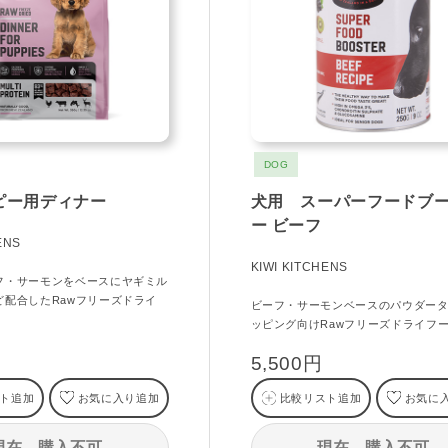
DOG
ピー用ディナー
犬用 スーパーフードブ
ー ビーフ
ENS
KIWI KITCHENS
フ・サーモンをベースにヤギミル
ど配合したRawフリーズドライ
ビーフ・サーモンベースのパウダー
ッピング向けRawフリーズドライフ
5,500円
ト追加
お気に入り追加
比較リスト追加
お気に
現在、購入不可
現在、購入不可