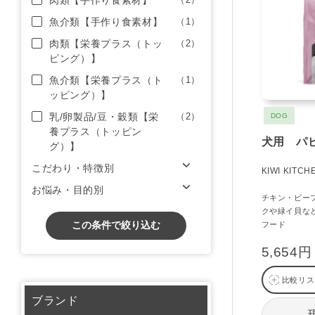
肉類【手作り食素材】
魚介類【手作り食素材】
（1）
肉類【栄養プラス（トッ
（2）
ピング）】
魚介類【栄養プラス（ト
（1）
ッピング）】
乳/卵製品/豆・穀類【栄
（2）
DOG
養プラス（トッピン
犬用 パ
グ）】
こだわり・特徴別
KIWI KITCH
お悩み・目的別
チキン・ビー
クや緑イ貝な
この条件で絞り込む
フード
5,654円
比較リス
ブランド