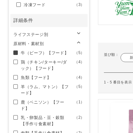
冷凍フード
（3）
詳細条件
ライフステージ別
原材料・素材別
牛（ビーフ）【フード】
（5）
並び順：
鶏（チキン/ターキー/ダ
（4）
ック）【フード】
魚類【フード】
（4）
1 - 5 番目を表
羊（ラム、マトン）【フ
（5）
ード】
鹿（ベニソン）【フー
（1）
ド】
乳・卵製品・豆・穀類
（2）
【手作り食素材】
（2）