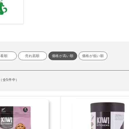
新着順
売れ筋順
価格が高い順
価格が低い順
示（全5件中）