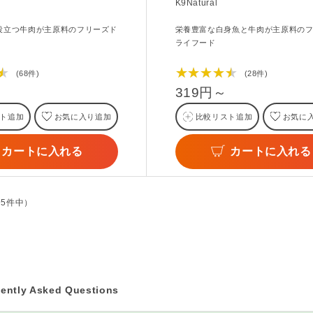
K9Natural
役立つ牛肉が主原料のフリーズド
栄養豊富な白身魚と牛肉が主原料の
ライフード
★
★★★★★
(68件)
(28件)
319円～
ト追加
お気に入り追加
比較リスト追加
お気に
カートに入れる
カートに入れる
全5件中）
ently Asked Questions