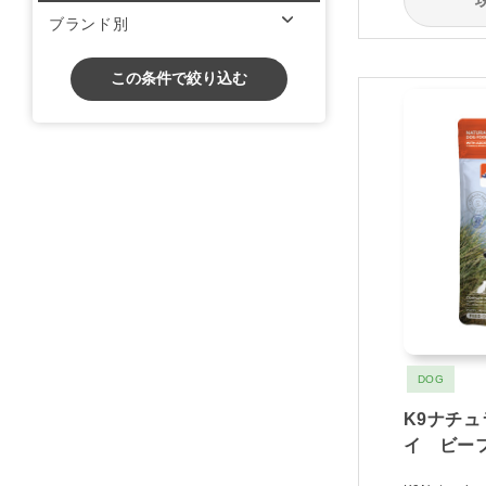
ブランド別
この条件で絞り込む
DOG
K9ナチ
イ ビー