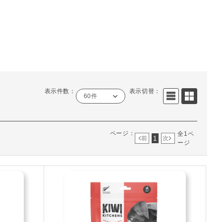
表示件数：
表示切替：
60件
ページ：
全1ペ
1
前
次
ージ