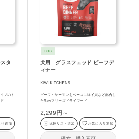
DOG
ースタ
犬用 グラスフェッド ビーフデ
ィナー
KIWI KITCHENS
タイプのト
ビーフ・サーモンをベースに緑イ貝など配合し
ード
たRawフリーズドライフード
2,299円～
入り追加
比較リスト追加
お気に入り追加
現在、購入不可