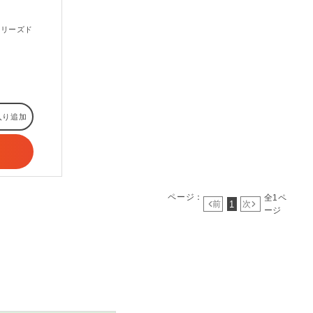
フリーズド
入り追加
ページ：
全1ペ
1
前
次
ージ