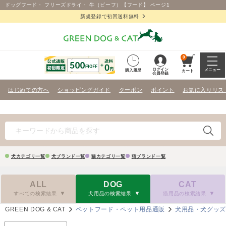
ドッグフード・ フリーズドライ・ 牛（ビーフ）【フード】 ページ1
新規登録で初回送料無料
0
ログイン
メニュー
購入履歴
カート
会員登録
はじめての方へ
ショッピングガイド
クーポン
ポイント
お気に入りリス
犬カテゴリ一覧
犬ブランド一覧
猫カテゴリ一覧
猫ブランド一覧
ALL
DOG
CAT
すべての検索結果
犬用品の検索結果
猫用品の検索結果
GREEN DOG & CAT
ペットフード・ペット用品通販
犬用品・犬グッ