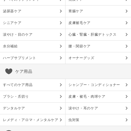
泌尿器ケア
胃腸ケア
シニアケア
皮膚被毛ケア
涙やけ・目のケア
心臓・腎臓・肝臓デトックス
水分補給
腰・関節ケア
ハーブサプリメント
オーナーグッズ
ケア用品
すべてのケア用品
シャンプー・コンディショナー
ブラシ・爪切り
皮膚・被毛・肉球ケア
デンタルケア
涙やけ・耳のケア
レメディ・アロマ・メンタルケア
虫対策