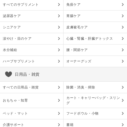
すべてのサプリメント
免疫ケア
泌尿器ケア
胃腸ケア
シニアケア
皮膚被毛ケア
涙やけ・目のケア
心臓・腎臓・肝臓デトックス
水分補給
腰・関節ケア
ハーブサプリメント
オーナーグッズ
日用品・雑貨
すべての日用品・雑貨
除菌・消臭・掃除
カート・キャリーバッグ・スリン
おもちゃ・知育
グ
ベッド・マット
フードボウル・小物
介護サポート
書籍