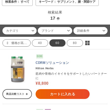
検索条件： すべて
キーワード： サプリメント、腰・関節ケア
検索結果
17
件
カテゴリ
ブランド
詳細条件
価格が高い順
40
60
80
DOG
CDRMソリューション
Hilton Herbs
筋肉や骨格のイキイキをサポートしたいパートナー
に
¥8,800
カートに入れる
商品比較リスト