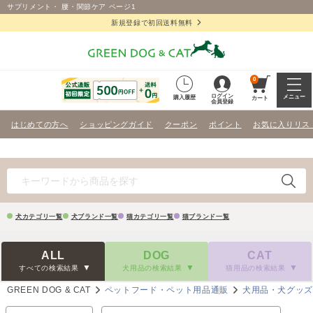
サプリメント・ 腰・関節ケア ページ1
新規登録で初回送料無料
0
ログイン
メニュー
購入履歴
カート
会員登録
はじめての方へ
ショッピングガイド
クーポン
ポイント
お気に入りリス
犬カテゴリ一覧
犬ブランド一覧
猫カテゴリ一覧
猫ブランド一覧
ALL
DOG
CAT
すべての検索結果
犬用品の検索結果
猫用品の検索結果
GREEN DOG & CAT
ペットフード・ペット用品通販
犬用品・犬グッ