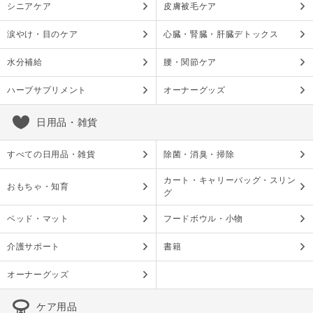
シニアケア
皮膚被毛ケア
涙やけ・目のケア
心臓・腎臓・肝臓デトックス
水分補給
腰・関節ケア
ハーブサプリメント
オーナーグッズ
日用品・雑貨
すべての日用品・雑貨
除菌・消臭・掃除
カート・キャリーバッグ・スリン
おもちゃ・知育
グ
ベッド・マット
フードボウル・小物
介護サポート
書籍
オーナーグッズ
ケア用品