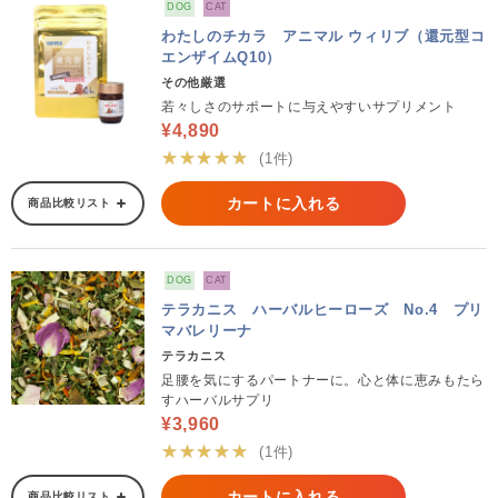
DOG
CAT
わたしのチカラ アニマル ウィリブ（還元型コ
エンザイムQ10）
その他厳選
若々しさのサポートに与えやすいサプリメント
¥4,890
★★★★★
(1件)
カートに入れる
商品比較リスト
DOG
CAT
テラカニス ハーバルヒーローズ No.4 プリ
マバレリーナ
テラカニス
足腰を気にするパートナーに。心と体に恵みもたら
すハーバルサプリ
¥3,960
★★★★★
(1件)
カートに入れる
商品比較リスト