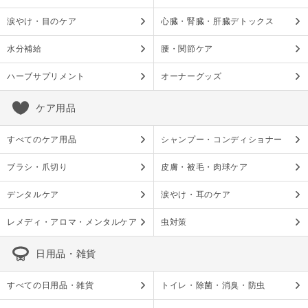
涙やけ・目のケア
心臓・腎臓・肝臓デトックス
水分補給
腰・関節ケア
ハーブサプリメント
オーナーグッズ
ケア用品
すべてのケア用品
シャンプー・コンディショナー
ブラシ・爪切り
皮膚・被毛・肉球ケア
デンタルケア
涙やけ・耳のケア
レメディ・アロマ・メンタルケア
虫対策
日用品・雑貨
すべての日用品・雑貨
トイレ・除菌・消臭・防虫