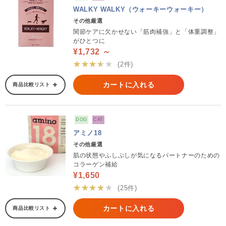
WALKY WALKY（ウォーキーウォーキー）
その他厳選
関節ケアに欠かせない「筋肉補強」と「体重調整」
がひとつに
¥1,732 ～
★★★★★
(2件)
カートに入れる
商品比較リスト
DOG
CAT
アミノ18
その他厳選
肌の状態やふしぶしが気になるパートナーのための
コラーゲン補給
¥1,650
★★★★★
(25件)
カートに入れる
商品比較リスト