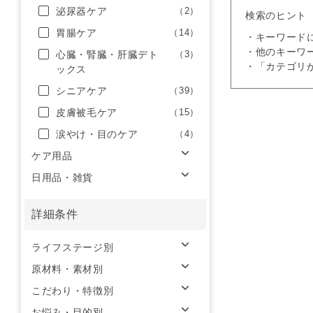
泌尿器ケア
（2）
検索のヒント
胃腸ケア
（14）
・キーワード
・他のキーワ
心臓・腎臓・肝臓デト
（3）
・「カテゴリ
ックス
シニアケア
（39）
皮膚被毛ケア
（15）
涙やけ・目のケア
（4）
ケア用品
日用品・雑貨
詳細条件
ライフステージ別
原材料・素材別
こだわり・特徴別
お悩み・目的別