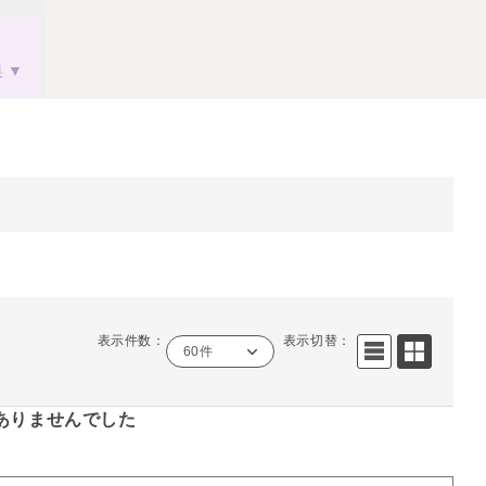
果
表示件数：
表示切替：
60件
ありませんでした