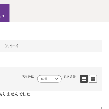
果
）【おやつ】
表示件数：
表示切替：
60件
ありませんでした