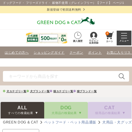
ドッグフード・ フリーズドライ・ 穀物不使用（グレインフリー）【フード】 ページ1
新規登録で初回送料無料
0
ログイン
メニュー
購入履歴
カート
会員登録
はじめての方へ
ショッピングガイド
クーポン
ポイント
お気に入りリス
犬カテゴリ一覧
犬ブランド一覧
猫カテゴリ一覧
猫ブランド一覧
ALL
DOG
CAT
すべての検索結果
犬用品の検索結果
猫用品の検索結果
GREEN DOG & CAT
ペットフード・ペット用品通販
犬用品・犬グッ