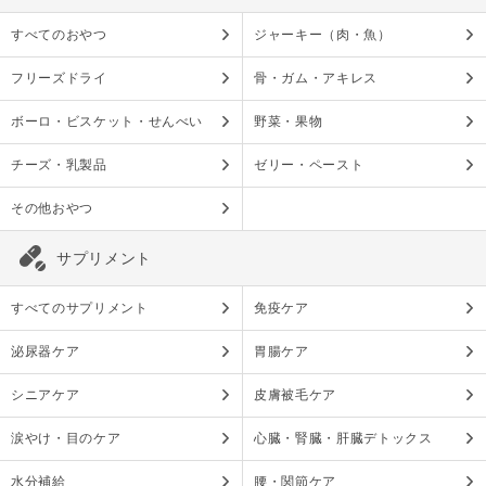
すべてのおやつ
ジャーキー（肉・魚）
フリーズドライ
骨・ガム・アキレス
ボーロ・ビスケット・せんべい
野菜・果物
チーズ・乳製品
ゼリー・ペースト
その他おやつ
サプリメント
すべてのサプリメント
免疫ケア
泌尿器ケア
胃腸ケア
シニアケア
皮膚被毛ケア
涙やけ・目のケア
心臓・腎臓・肝臓デトックス
水分補給
腰・関節ケア