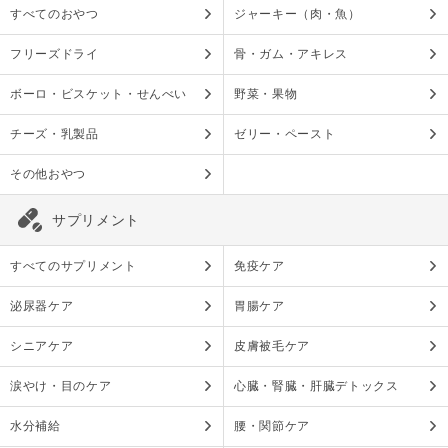
すべてのおやつ
ジャーキー（肉・魚）
フリーズドライ
骨・ガム・アキレス
ボーロ・ビスケット・せんべい
野菜・果物
チーズ・乳製品
ゼリー・ペースト
その他おやつ
サプリメント
すべてのサプリメント
免疫ケア
泌尿器ケア
胃腸ケア
シニアケア
皮膚被毛ケア
涙やけ・目のケア
心臓・腎臓・肝臓デトックス
水分補給
腰・関節ケア