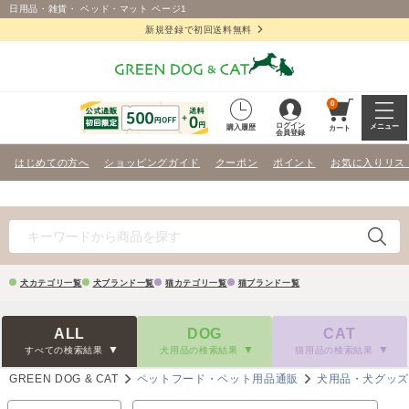
日用品・雑貨・ ベッド・マット ページ1
新規登録で初回送料無料
0
ログイン
メニュー
購入履歴
カート
会員登録
はじめての方へ
ショッピングガイド
クーポン
ポイント
お気に入りリス
犬カテゴリ一覧
犬ブランド一覧
猫カテゴリ一覧
猫ブランド一覧
ALL
DOG
CAT
すべての検索結果
犬用品の検索結果
猫用品の検索結果
GREEN DOG & CAT
ペットフード・ペット用品通販
犬用品・犬グッ