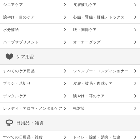
シニアケア
皮膚被毛ケア
涙やけ・目のケア
心臓・腎臓・肝臓デトックス
水分補給
腰・関節ケア
ハーブサプリメント
オーナーグッズ
ケア用品
すべてのケア用品
シャンプー・コンディショナー
ブラシ・爪切り
皮膚・被毛・肉球ケア
デンタルケア
涙やけ・耳のケア
レメディ・アロマ・メンタルケア
虫対策
日用品・雑貨
すべての日用品・雑貨
トイレ・除菌・消臭・防虫