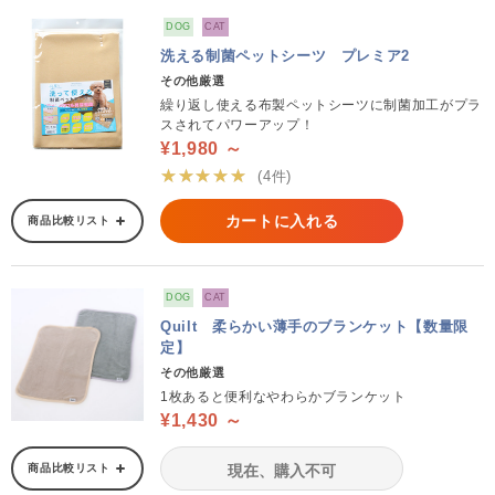
DOG
CAT
洗える制菌ペットシーツ プレミア2
その他厳選
繰り返し使える布製ペットシーツに制菌加工がプラ
スされてパワーアップ！
¥1,980 ～
★★★★★
(4件)
カートに入れる
商品比較リスト
DOG
CAT
Quilt 柔らかい薄手のブランケット【数量限
定】
その他厳選
1枚あると便利なやわらかブランケット
¥1,430 ～
商品比較リスト
現在、購入不可