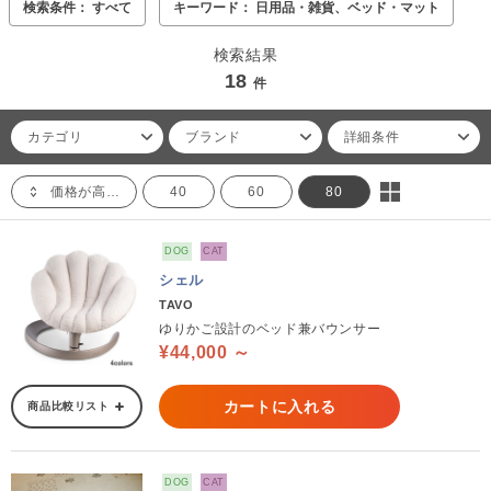
検索条件： すべて
キーワード： 日用品・雑貨、ベッド・マット
検索結果
18
件
カテゴリ
ブランド
詳細条件
価格が高い順
40
60
80
DOG
CAT
シェル
TAVO
ゆりかご設計のベッド兼バウンサー
¥44,000 ～
カートに入れる
商品比較リスト
DOG
CAT