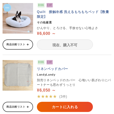
DOG
CAT
Quilt 接触冷感 洗えるもちもちベッド【数量
限定】
その他厳選
ひんやり、とろける、手放せない心地よさ
¥6,600 ～
商品比較リスト
現在、購入不可
DOG
CAT
リネンベッドカバー
LandyLandy
別売リネンベッドのカバー 心地いい肌ざわりにパ
ートナーも思わずうっとり
¥6,050 ～
★★★★★
(3件)
カートに入れる
商品比較リスト